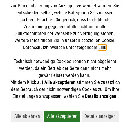
Datenschutz
Die Malteser
zur Personalisierung von Anzeigen verwendet werden. Sie
Kontakt
entscheiden selbst, welche Kategorien Sie zulassen
Barrierefreiheit
möchten. Beachten Sie jedoch, dass bei fehlender
Malteser in Deutschland
Zustimmung gegebenenfalls nicht mehr alle
Malteserorden
Funktionalitäten der Webseite zur Verfügung stehen.
Spendenkonto
Weitere Infos finden Sie in unseren speziellen Cookie-
Sharepoint
Datenschutzhinweisen unter folgendem
Link
.
Empfänger: Malteser Hilfsdienst e.V.
Technisch notwendige Cookies können nicht abgelehnt
Bank: Pax-Bank für Kirche und Caritas eG
So finden Sie uns
werden, da ein Betrieb der Seite dann nicht mehr
IBAN: DE55 3706 0120 1201 2020 15
gewährleistet werden kann.
Mit dem Klick auf
Alle akzeptieren
stimmen Sie zusätzlich
BIC: GENODED1PA7
Werner-von-Siemens-Straße 10
dem Gebrauch der nicht notwendigen Cookies zu. Um Ihre
Der Malteser Hilfsdienst e.V. ist als eingetragene
Einstellungen anzupassen, wählen Sie
Details anzeigen
.
86159 Augsburg
gemeinnützige Organisation von der Körperschaft- und
Telefon: 0821 258500
Gewerbesteuer befreit.
Email:
Alle ablehnen
Alle akzeptieren
Details anzeigen
Lehnt alle nicht-essentiellen Cookies ab
Akzeptiert alle Cookies einschließl
Öffnet detaillie
Organisationsbuero.Augsburg@malteser.org