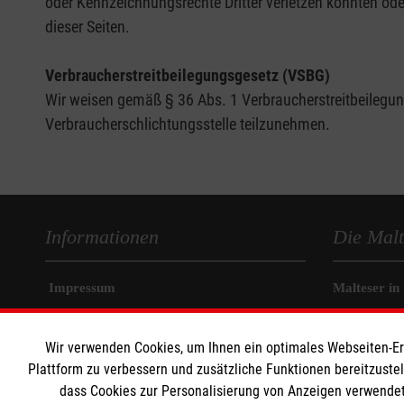
oder Kennzeichnungsrechte Dritter verletzen könnten ode
dieser Seiten.
Verbraucherstreitbeilegungsgesetz (VSBG)
Wir weisen gemäß § 36 Abs. 1 Verbraucherstreitbeilegungs
Verbraucherschlichtungsstelle teilzunehmen.
Informationen
Die Malt
Impressum
Malteser in
Datenschutz
Malteseror
Kontakt
Sharepoint
Wir verwenden Cookies, um Ihnen ein optimales Webseiten-Erle
Plattform zu verbessern und zusätzliche Funktionen bereitzuste
dass Cookies zur Personalisierung von Anzeigen verwendet