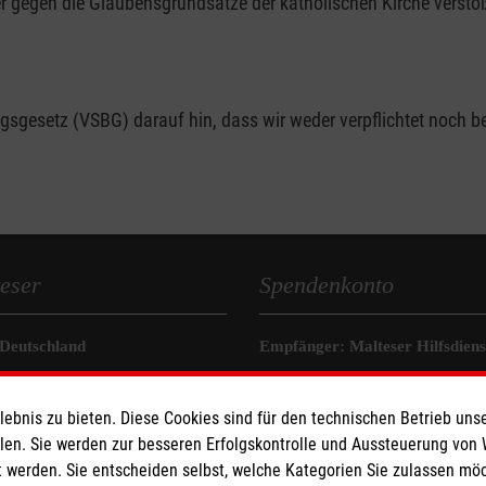
r gegen die Glaubensgrundsätze der katholischen Kirche verstoß
gesetz (VSBG) darauf hin, dass wir weder verpflichtet noch bere
eser
Spendenkonto
 Deutschland
Empfänger: Malteser Hilfsdienst
den
Bank: Pax-Bank für Kirche und
IBAN: DE55 3706 0120 1201 2
bnis zu bieten. Diese Cookies sind für den technischen Betrieb unse
BIC: GENODED1PA7
llen. Sie werden zur besseren Erfolgskontrolle und Aussteuerung von
 werden. Sie entscheiden selbst, welche Kategorien Sie zulassen mö