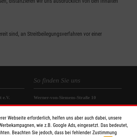
en, distanzieren wir uns ausdrücklich von den Inhalten
it sind, an Streitbeilegungsverfahren vor einer
So finden Sie uns
 e.V.
Werner-von-Siemens-Straße 10
 Caritas eG
86159 Augsburg
020 15
Telefon: 0821 258500
rer Webseite erforderlich, helfen uns aber auch dabei, unsere
Email:
 Werbekampagnen, wie z.B. Google Ads, eingesetzt. Das bedeutet,
chten. Beachten Sie jedoch, dass bei fehlender Zustimmung
Organisationsbuero.Augsburg@malteser.org