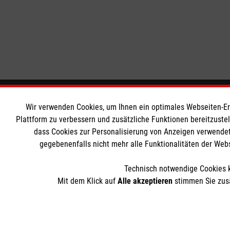
Informationen
Die Malt
Wir verwenden Cookies, um Ihnen ein optimales Webseiten-Erle
Plattform zu verbessern und zusätzliche Funktionen bereitzuste
dass Cookies zur Personalisierung von Anzeigen verwendet
Impressum
Malteser in
gegebenenfalls nicht mehr alle Funktionalitäten der Web
Datenschutz
Malteseror
Barrierefreiheit
Sharepoint
Technisch notwendige Cookies k
Kontakt
Mit dem Klick auf
Alle akzeptieren
stimmen Sie zusä
Der Malteser Hilfsdienst e.V. ist als eingetragene gemeinnü