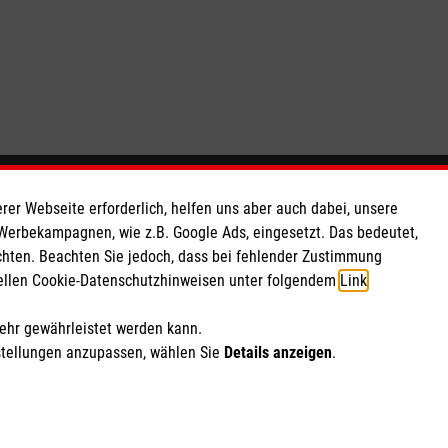
1
So finden Sie uns
rer Webseite erforderlich, helfen uns aber auch dabei, unsere
 Werbekampagnen, wie z.B. Google Ads, eingesetzt. Das bedeutet,
chten. Beachten Sie jedoch, dass bei fehlender Zustimmung
 e.V.
Frankenforster Straße 21
ziellen Cookie-Datenschutzhinweisen unter folgendem
Link
.
 Caritas eG
51427 Bergisch Gladbach
100 50
Telefon: 02204 206980
mehr gewährleistet werden kann.
kontakt.gl@malteser.org
stellungen anzupassen, wählen Sie
Details anzeigen
.
ich Marketing und Analyse
rte Cookie-Einstellungen