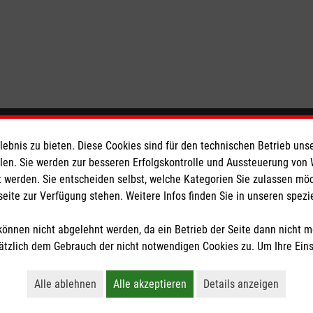
eser
Spendenkonto
bnis zu bieten. Diese Cookies sind für den technischen Betrieb unse
llen. Sie werden zur besseren Erfolgskontrolle und Aussteuerung von
 werden. Sie entscheiden selbst, welche Kategorien Sie zulassen mö
 Deutschland
Empfänger: Malteser Hilfsdienst
seite zur Verfügung stehen. Weitere Infos finden Sie in unseren spe
den
Bank: Pax-Bank für Kirche und
IBAN: DE02 3706 0120 1201 2
önnen nicht abgelehnt werden, da ein Betrieb der Seite dann nicht 
BIC: GENODED1PA7
tzlich dem Gebrauch der nicht notwendigen Cookies zu. Um Ihre Ein
tzige Organisation von der Körperschaft- und Gewerbesteuer befreit.
Alle ablehnen
Alle akzeptieren
Details anzeigen
Lehnt alle nicht-essentiellen Cookies ab
Akzeptiert alle Cookies einschließl
Öffnet detaillie