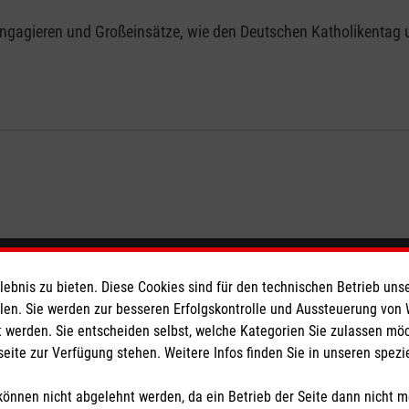
engagieren und Großeinsätze, wie den Deutschen Katholikentag 
eser
Spendenkonto
bnis zu bieten. Diese Cookies sind für den technischen Betrieb unse
llen. Sie werden zur besseren Erfolgskontrolle und Aussteuerung von
 werden. Sie entscheiden selbst, welche Kategorien Sie zulassen mö
 Deutschland
Empfänger: Malteser Hilfsdienst
seite zur Verfügung stehen. Weitere Infos finden Sie in unseren spe
den
Bank: Pax-Bank für Kirche und
IBAN: DE02 3706 0120 1201 2
önnen nicht abgelehnt werden, da ein Betrieb der Seite dann nicht 