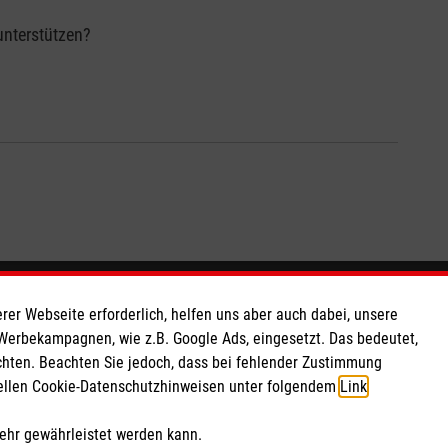
unterstützen?
So finden Sie uns
rer Webseite erforderlich, helfen uns aber auch dabei, unsere
 Werbekampagnen, wie z.B. Google Ads, eingesetzt. Das bedeutet,
chten. Beachten Sie jedoch, dass bei fehlender Zustimmung
 e.V.
Frankenforster Straße 21
ziellen Cookie-Datenschutzhinweisen unter folgendem
Link
.
 Caritas eG
51427 Bergisch Gladbach
100 50
Telefon: 02204 206980
mehr gewährleistet werden kann.