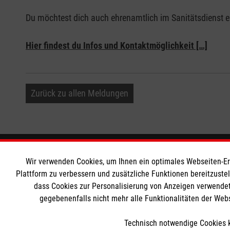
Du möchtest dich auch ehrenamtlich im Sanitätsdienst 
Hier findest du Infos und Kontaktmöglichkeit […]
Zurück zu allen Meldungen
Informationen
Die Malt
Wir verwenden Cookies, um Ihnen ein optimales Webseiten-Erle
Plattform zu verbessern und zusätzliche Funktionen bereitzuste
dass Cookies zur Personalisierung von Anzeigen verwendet
Impressum
Malteser in
gegebenenfalls nicht mehr alle Funktionalitäten der Web
Datenschutz
Malteseror
Barrierefreiheit
Sharepoint
Technisch notwendige Cookies k