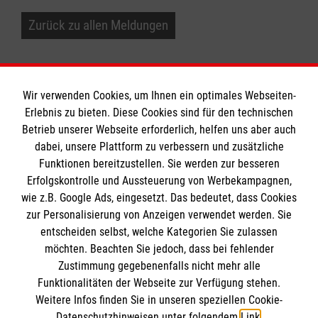
Zurück zu allen Meldungen
Wir verwenden Cookies, um Ihnen ein optimales Webseiten-
Erlebnis zu bieten. Diese Cookies sind für den technischen
Betrieb unserer Webseite erforderlich, helfen uns aber auch
Informationen
dabei, unsere Plattform zu verbessern und zusätzliche
Funktionen bereitzustellen. Sie werden zur besseren
Erfolgskontrolle und Aussteuerung von Werbekampagnen,
Impressum
wie z.B. Google Ads, eingesetzt. Das bedeutet, dass Cookies
Datenschutz
Die Malteser
zur Personalisierung von Anzeigen verwendet werden. Sie
Barrierefreiheit
entscheiden selbst, welche Kategorien Sie zulassen
Kontakt
möchten. Beachten Sie jedoch, dass bei fehlender
Malteser in Deutschland
Zustimmung gegebenenfalls nicht mehr alle
Funktionalitäten der Webseite zur Verfügung stehen.
Malteserorden
Spendenkonto
Weitere Infos finden Sie in unseren speziellen Cookie-
Sharepoint
Datenschutzhinweisen unter folgendem
Link
.