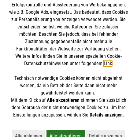
Erfolgskontrolle und Aussteuerung von Werbekampagnen,
Impressum
wie z.B. Google Ads, eingesetzt. Das bedeutet, dass Cookies
Datenschutz
Die Malteser
zur Personalisierung von Anzeigen verwendet werden. Sie
Barrierefreiheit
entscheiden selbst, welche Kategorien Sie zulassen
Kontakt
möchten. Beachten Sie jedoch, dass bei fehlender
Malteser in Deutschland
Zustimmung gegebenenfalls nicht mehr alle
Funktionalitäten der Webseite zur Verfügung stehen.
Malteserorden
Spendenkonto
Weitere Infos finden Sie in unseren speziellen Cookie-
Sharepoint
Datenschutzhinweisen unter folgendem
Link
.
Empfänger: Malteser Hilfsdienst e.V.
Technisch notwendige Cookies können nicht abgelehnt
Bank: Pax-Bank für Kirche und Caritas eG
So finden Sie uns
werden, da ein Betrieb der Seite dann nicht mehr
IBAN: DE02 3706 0120 1201 2100 50
gewährleistet werden kann.
Mit dem Klick auf
Alle akzeptieren
stimmen Sie zusätzlich
BIC: GENODED1PA7
Frankenforster Straße 21
dem Gebrauch der nicht notwendigen Cookies zu. Um Ihre
Der Malteser Hilfsdienst e.V. ist als eingetragene
Einstellungen anzupassen, wählen Sie
Details anzeigen
.
51427 Bergisch Gladbach
gemeinnützige Organisation von der Körperschaft- und
Telefon: 02204 206980
Gewerbesteuer befreit.
kontakt.gl@malteser.org
Alle ablehnen
Alle akzeptieren
Details anzeigen