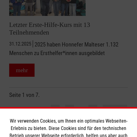
Letzter Erste-Hilfe-Kurs mit 13
Teilnehmenden
31.12.2025
2025 haben Honnefer Malteser 1.132
Menschen zu Ersthelfer*innen ausgebildet
mehr
Seite 1 von 7.
1
…
2
3
7
nächste
Wir verwenden Cookies, um Ihnen ein optimales Webseiten-
Erlebnis zu bieten. Diese Cookies sind für den technischen
Betrieb unserer Webseite erforderlich, helfen uns aber auch