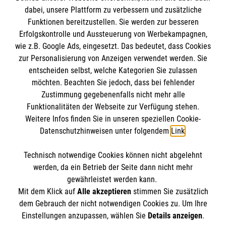
dabei, unsere Plattform zu verbessern und zusätzliche
Funktionen bereitzustellen. Sie werden zur besseren
Erfolgskontrolle und Aussteuerung von Werbekampagnen,
Informationen
wie z.B. Google Ads, eingesetzt. Das bedeutet, dass Cookies
zur Personalisierung von Anzeigen verwendet werden. Sie
entscheiden selbst, welche Kategorien Sie zulassen
Impressum
möchten. Beachten Sie jedoch, dass bei fehlender
Ansprechpersonen
Die Malteser
Zustimmung gegebenenfalls nicht mehr alle
Funktionalitäten der Webseite zur Verfügung stehen.
Datenschutz
Weitere Infos finden Sie in unseren speziellen Cookie-
Barrierefreiheit
Datenschutzhinweisen unter folgendem
Link
.
Malteser in Deutschland
Kontakt
Malteserorden
Spendenkonto
Technisch notwendige Cookies können nicht abgelehnt
Sharepoint
werden, da ein Betrieb der Seite dann nicht mehr
gewährleistet werden kann.
Empfänger: Malteser Hilfsdienst e.V.
Mit dem Klick auf
Alle akzeptieren
stimmen Sie zusätzlich
Bank: Pax-Bank
dem Gebrauch der nicht notwendigen Cookies zu. Um Ihre
Der Malteser Hilfsdienst e.V. ist als eingetragene
Einstellungen anzupassen, wählen Sie
Details anzeigen
.
IBAN: DE68370601201201210026