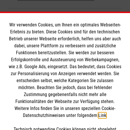
Zurück zu allen Meldungen
Wir verwenden Cookies, um Ihnen ein optimales Webseiten-
Erlebnis zu bieten. Diese Cookies sind für den technischen
Betrieb unserer Webseite erforderlich, helfen uns aber auch
dabei, unsere Plattform zu verbessern und zusätzliche
Funktionen bereitzustellen. Sie werden zur besseren
Erfolgskontrolle und Aussteuerung von Werbekampagnen,
Informationen
wie z.B. Google Ads, eingesetzt. Das bedeutet, dass Cookies
zur Personalisierung von Anzeigen verwendet werden. Sie
entscheiden selbst, welche Kategorien Sie zulassen
Impressum
möchten. Beachten Sie jedoch, dass bei fehlender
Ansprechpersonen
Die Malteser
Zustimmung gegebenenfalls nicht mehr alle
Funktionalitäten der Webseite zur Verfügung stehen.
Datenschutz
Weitere Infos finden Sie in unseren speziellen Cookie-
Barrierefreiheit
Datenschutzhinweisen unter folgendem
Link
.
Malteser in Deutschland
Kontakt
Malteserorden
Spendenkonto
Technisch notwendige Cookies können nicht abgelehnt