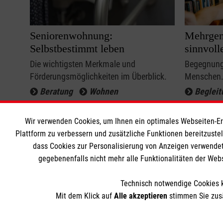
Seniorenwohnung:
Mehrgen
Selbstbestimmt leben
sinnvoll
Die wichtigsten Merkmale und
Begegnungs
Förderungsmöglichkeiten im Überblick.
Menschen
Beratung
Wohnen
Begleit
Wohne
Wir verwenden Cookies, um Ihnen ein optimales Webseiten-Erle
Plattform zu verbessern und zusätzliche Funktionen bereitzuste
dass Cookies zur Personalisierung von Anzeigen verwendet
gegebenenfalls nicht mehr alle Funktionalitäten der Web
Technisch notwendige Cookies k
Mit dem Klick auf
Alle akzeptieren
stimmen Sie zusä
Themenübersicht
Üb