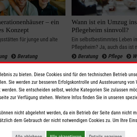
erationenhäuser – ein
Wann ist ein Umzug ins
es Konzept
Pflegeheim sinnvoll?
stätten für junge und alte
Ein selbstbestimmtes Leben i
.
Pflegeheim? Ja, auch das ist 
ung
Beratung
Beratung
Pflege
W
n
bnis zu bieten. Diese Cookies sind für den technischen Betrieb unse
llen. Sie werden zur besseren Erfolgskontrolle und Aussteuerung von
Weitere Artikel
 werden. Sie entscheiden selbst, welche Kategorien Sie zulassen mö
seite zur Verfügung stehen. Weitere Infos finden Sie in unseren spe
önnen nicht abgelehnt werden, da ein Betrieb der Seite dann nicht 
tzlich dem Gebrauch der nicht notwendigen Cookies zu. Um Ihre Ein
er dieses Magazin
Kontakt
Impressum
Dat
Alle ablehnen
Alle akzeptieren
Details anzeigen