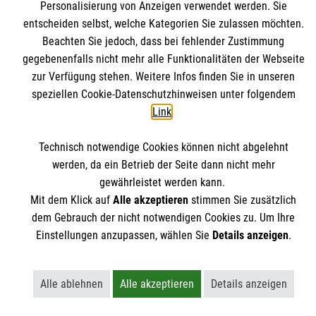
Um Geld clever anzulegen, ist man nie zu alt. Wir
Personalisierung von Anzeigen verwendet werden. Sie
verraten, worauf Sie…
entscheiden selbst, welche Kategorien Sie zulassen möchten.
Beachten Sie jedoch, dass bei fehlender Zustimmung
Beratung
Finanzen
gegebenenfalls nicht mehr alle Funktionalitäten der Webseite
zur Verfügung stehen. Weitere Infos finden Sie in unseren
speziellen Cookie-Datenschutzhinweisen unter folgendem
Weitere Artikel
Link
.
Technisch notwendige Cookies können nicht abgelehnt
werden, da ein Betrieb der Seite dann nicht mehr
Themenübersicht
Über dieses Magazin
gewährleistet werden kann.
Kontakt
Impressum
Mit dem Klick auf
Alle akzeptieren
stimmen Sie zusätzlich
dem Gebrauch der nicht notwendigen Cookies zu. Um Ihre
Datenschutz
Malteser.de
Einstellungen anzupassen, wählen Sie
Details anzeigen
.
Alle ablehnen
Alle akzeptieren
Details anzeigen
Lehnt alle nicht-essentiellen Cookies ab
Akzeptiert alle Cookies einschließ
Öffnet detailli