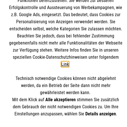
Funktionen bereitzustellen. Sie werden zur besseren
Erfolgskontrolle und Aussteuerung von Werbekampagnen, wie
z.B. Google Ads, eingesetzt. Das bedeutet, dass Cookies zur
Gehhilfen im Alter
Personalisierung von Anzeigen verwendet werden. Sie
Von Gehstock bis Rollator: Mit diesen Gehhilfen bleiben
entscheiden selbst, welche Kategorien Sie zulassen möchten.
Sie mobil.
Beachten Sie jedoch, dass bei fehlender Zustimmung
Beratung
Mobilität
gegebenenfalls nicht mehr alle Funktionalitäten der Webseite
zur Verfügung stehen. Weitere Infos finden Sie in unseren
speziellen Cookie-Datenschutzhinweisen unter folgendem
Link
.
Weitere Artikel
Technisch notwendige Cookies können nicht abgelehnt
werden, da ein Betrieb der Seite dann nicht mehr
Themenübersicht
Über dieses Magazin
gewährleistet werden kann.
Mit dem Klick auf
Alle akzeptieren
stimmen Sie zusätzlich
Kontakt
Impressum
dem Gebrauch der nicht notwendigen Cookies zu. Um Ihre
Einstellungen anzupassen, wählen Sie
Details anzeigen
.
Datenschutz
Malteser.de