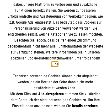
dabei, unsere Plattform zu verbessern und zusätzliche
Funktionen bereitzustellen. Sie werden zur besseren
Erfolgskontrolle und Aussteuerung von Werbekampagnen, wie
z.B. Google Ads, eingesetzt. Das bedeutet, dass Cookies zur
Personalisierung von Anzeigen verwendet werden. Sie
Tipps zum Thema Spenden
entscheiden selbst, welche Kategorien Sie zulassen möchten.
Wir verraten, worauf es beim Spenden ankommt.
Beachten Sie jedoch, dass bei fehlender Zustimmung
gegebenenfalls nicht mehr alle Funktionalitäten der Webseite
Beratung
Spenden
zur Verfügung stehen. Weitere Infos finden Sie in unseren
speziellen Cookie-Datenschutzhinweisen unter folgendem
Link
.
Weitere Artikel
Technisch notwendige Cookies können nicht abgelehnt
werden, da ein Betrieb der Seite dann nicht mehr
gewährleistet werden kann.
Themenübersicht
Über dieses Magazin
Mit dem Klick auf
Alle akzeptieren
stimmen Sie zusätzlich
Kontakt
Impressum
dem Gebrauch der nicht notwendigen Cookies zu. Um Ihre
Einstellungen anzupassen, wählen Sie
Details anzeigen
.