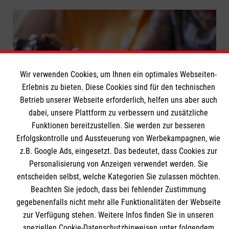
Wir verwenden Cookies, um Ihnen ein optimales Webseiten-
Erlebnis zu bieten. Diese Cookies sind für den technischen
Betrieb unserer Webseite erforderlich, helfen uns aber auch
dabei, unsere Plattform zu verbessern und zusätzliche
Funktionen bereitzustellen. Sie werden zur besseren
Senioren zocken: Videospiele im Alter
Erfolgskontrolle und Aussteuerung von Werbekampagnen, wie
Computerspiele im Rentenalter? Die Vorteile liegen auf
z.B. Google Ads, eingesetzt. Das bedeutet, dass Cookies zur
der Hand!
Personalisierung von Anzeigen verwendet werden. Sie
entscheiden selbst, welche Kategorien Sie zulassen möchten.
Fitness
Freizeit
IT & Technik
Beachten Sie jedoch, dass bei fehlender Zustimmung
gegebenenfalls nicht mehr alle Funktionalitäten der Webseite
zur Verfügung stehen. Weitere Infos finden Sie in unseren
Weitere Artikel
speziellen Cookie-Datenschutzhinweisen unter folgendem