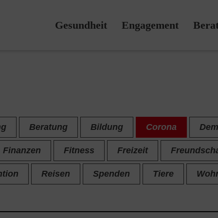
Gesundheit
Engagement
Bera
ng
Beratung
Bildung
Corona
Dem
Finanzen
Fitness
Freizeit
Freundscha
ntion
Reisen
Spenden
Tiere
Woh