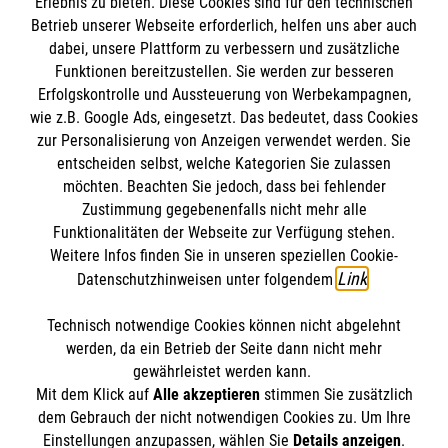
Erlebnis zu bieten. Diese Cookies sind für den technischen
#
Engagement im Job
#
Helfer im Einsatz
Betrieb unserer Webseite erforderlich, helfen uns aber auch
dabei, unsere Plattform zu verbessern und zusätzliche
Funktionen bereitzustellen. Sie werden zur besseren
Bewerte diesen Artikel
Erfolgskontrolle und Aussteuerung von Werbekampagnen,
wie z.B. Google Ads, eingesetzt. Das bedeutet, dass Cookies
zur Personalisierung von Anzeigen verwendet werden. Sie
entscheiden selbst, welche Kategorien Sie zulassen
möchten. Beachten Sie jedoch, dass bei fehlender
Zustimmung gegebenenfalls nicht mehr alle
Funktionalitäten der Webseite zur Verfügung stehen.
Weitere Infos finden Sie in unseren speziellen Cookie-
FINDE DEIN ENGAGEMENT
Link
Datenschutzhinweisen unter folgendem
.
Technisch notwendige Cookies können nicht abgelehnt
Themenübersicht
Über diesen Hub
werden, da ein Betrieb der Seite dann nicht mehr
gewährleistet werden kann.
Kontakt
Impressum
Mit dem Klick auf
Alle akzeptieren
stimmen Sie zusätzlich
STORIES
dem Gebrauch der nicht notwendigen Cookies zu. Um Ihre
HILFREICH
Einstellungen anzupassen, wählen Sie
Details anzeigen
.
Datenschutz
Malteser.de