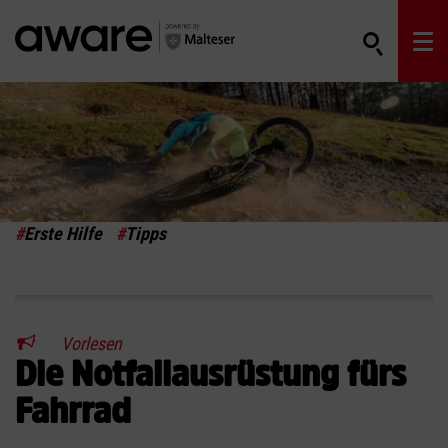
#
Erste Hilfe
#
Tipps
Vorlesen
Die Notfallausrüstung fürs
Fahrrad