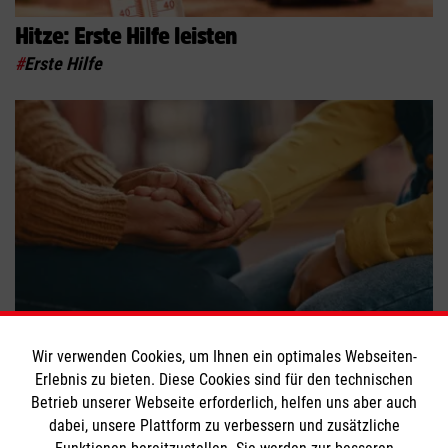
Hitze: Erste Hilfe leisten
#
Erste Hilfe
Erste Hilfe für die Psyche
Wir verwenden Cookies, um Ihnen ein optimales Webseiten-
Erlebnis zu bieten. Diese Cookies sind für den technischen
#
Erste Hilfe
#
Psyche & Gesundheit
Betrieb unserer Webseite erforderlich, helfen uns aber auch
dabei, unsere Plattform zu verbessern und zusätzliche