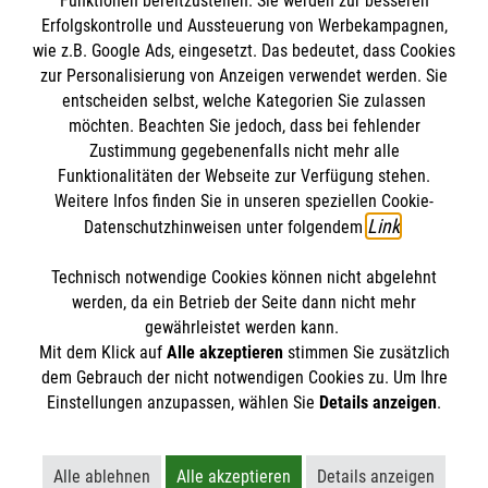
Funktionen bereitzustellen. Sie werden zur besseren
Bewerte diesen Artikel
Erfolgskontrolle und Aussteuerung von Werbekampagnen,
wie z.B. Google Ads, eingesetzt. Das bedeutet, dass Cookies
zur Personalisierung von Anzeigen verwendet werden. Sie
entscheiden selbst, welche Kategorien Sie zulassen
möchten. Beachten Sie jedoch, dass bei fehlender
Zustimmung gegebenenfalls nicht mehr alle
Funktionalitäten der Webseite zur Verfügung stehen.
Weitere Infos finden Sie in unseren speziellen Cookie-
FINDE DEIN ENGAGEMENT
Link
Datenschutzhinweisen unter folgendem
.
Technisch notwendige Cookies können nicht abgelehnt
Themenübersicht
Über diesen Hub
werden, da ein Betrieb der Seite dann nicht mehr
gewährleistet werden kann.
Kontakt
Impressum
Mit dem Klick auf
Alle akzeptieren
stimmen Sie zusätzlich
STORIES
dem Gebrauch der nicht notwendigen Cookies zu. Um Ihre
HILFREICH
Datenschutz
Malteser.de
Einstellungen anzupassen, wählen Sie
Details anzeigen
.
ENGAGEMENT
Alle ablehnen
Alle akzeptieren
Details anzeigen