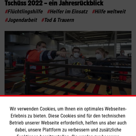
Tschüss 2022 – ein Jahresrückblick
#
Flüchtlingshilfe
#
Helfer im Einsatz
#
Hilfe weltweit
#
Jugendarbeit
#
Tod & Trauern
So entstehen Notunterkünfte
Wir verwenden Cookies, um Ihnen ein optimales Webseiten-
Erlebnis zu bieten. Diese Cookies sind für den technischen
#
Engagement
#
Flüchtlingshilfe
#
Helfer im Einsatz
Betrieb unserer Webseite erforderlich, helfen uns aber auch
dabei, unsere Plattform zu verbessern und zusätzliche