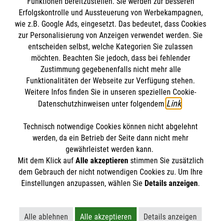
Funktionen bereitzustellen. Sie werden zur besseren
Bewerte diesen Artikel
Erfolgskontrolle und Aussteuerung von Werbekampagnen,
wie z.B. Google Ads, eingesetzt. Das bedeutet, dass Cookies
zur Personalisierung von Anzeigen verwendet werden. Sie
entscheiden selbst, welche Kategorien Sie zulassen
möchten. Beachten Sie jedoch, dass bei fehlender
Zustimmung gegebenenfalls nicht mehr alle
Funktionalitäten der Webseite zur Verfügung stehen.
Weitere Infos finden Sie in unseren speziellen Cookie-
SPENDE AN DIE MALTESER
FINDE DEIN ENGAGEMENT
Link
Datenschutzhinweisen unter folgendem
.
Technisch notwendige Cookies können nicht abgelehnt
Themenübersicht
Über diesen Hub
werden, da ein Betrieb der Seite dann nicht mehr
gewährleistet werden kann.
Kontakt
Impressum
Mit dem Klick auf
Alle akzeptieren
stimmen Sie zusätzlich
STORIES
dem Gebrauch der nicht notwendigen Cookies zu. Um Ihre
HILFREICH
Datenschutz
Malteser.de
Einstellungen anzupassen, wählen Sie
Details anzeigen
.
ENGAGEMENT
Alle ablehnen
Alle akzeptieren
Details anzeigen