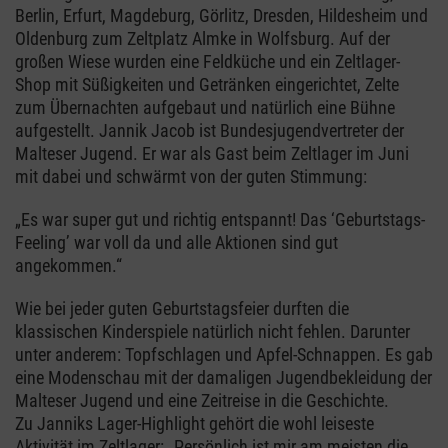
Berlin, Erfurt, Magdeburg, Görlitz, Dresden, Hildesheim und
Oldenburg zum Zeltplatz Almke in Wolfsburg. Auf der
großen Wiese wurden eine Feldküche und ein Zeltlager-
Shop mit Süßigkeiten und Getränken eingerichtet, Zelte
zum Übernachten aufgebaut und natürlich eine Bühne
aufgestellt. Jannik Jacob ist Bundesjugendvertreter der
Malteser Jugend. Er war als Gast beim Zeltlager im Juni
mit dabei und schwärmt von der guten Stimmung:
„Es war super gut und richtig entspannt! Das ‘Geburtstags-
Feeling’ war voll da und alle Aktionen sind gut
angekommen.“
Wie bei jeder guten Geburtstagsfeier durften die
klassischen Kinderspiele natürlich nicht fehlen. Darunter
unter anderem: Topfschlagen und Apfel-Schnappen. Es gab
eine Modenschau mit der damaligen Jugendbekleidung der
Malteser Jugend und eine Zeitreise in die Geschichte.
Zu Janniks Lager-Highlight gehört die wohl leiseste
Aktivität im Zeltlager: „Persönlich ist mir am meisten die