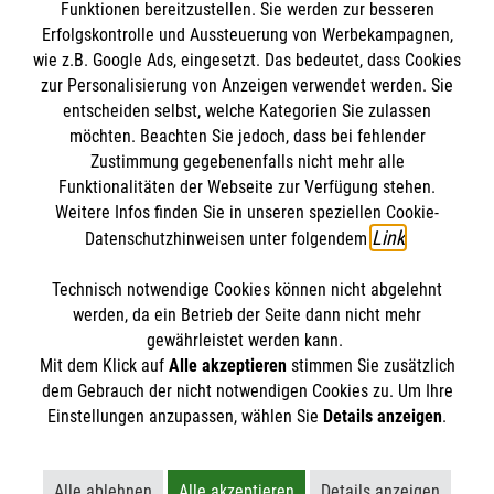
Funktionen bereitzustellen. Sie werden zur besseren
Bewerte diesen Artikel
Erfolgskontrolle und Aussteuerung von Werbekampagnen,
wie z.B. Google Ads, eingesetzt. Das bedeutet, dass Cookies
zur Personalisierung von Anzeigen verwendet werden. Sie
entscheiden selbst, welche Kategorien Sie zulassen
möchten. Beachten Sie jedoch, dass bei fehlender
Zustimmung gegebenenfalls nicht mehr alle
Funktionalitäten der Webseite zur Verfügung stehen.
Weitere Infos finden Sie in unseren speziellen Cookie-
SPENDE AN DIE MALTESER
FINDE DEIN ENGAGEMENT
Link
Datenschutzhinweisen unter folgendem
.
Technisch notwendige Cookies können nicht abgelehnt
Themenübersicht
Über diesen Hub
werden, da ein Betrieb der Seite dann nicht mehr
gewährleistet werden kann.
Kontakt
Impressum
Mit dem Klick auf
Alle akzeptieren
stimmen Sie zusätzlich
STORIES
dem Gebrauch der nicht notwendigen Cookies zu. Um Ihre
HILFREICH
Datenschutz
Malteser.de
Einstellungen anzupassen, wählen Sie
Details anzeigen
.
ENGAGEMENT
Alle ablehnen
Alle akzeptieren
Details anzeigen