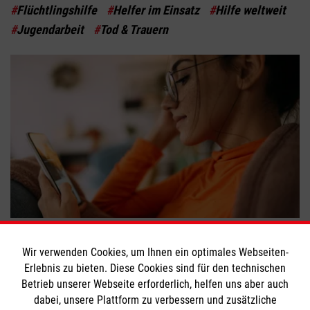
#
Flüchtlingshilfe
#
Helfer im Einsatz
#
Hilfe weltweit
#
Jugendarbeit
#
Tod & Trauern
Das war 2021 auf aware
#
Engagement
#
Helfer im Einsatz
#
Hilfe weltweit
Wir verwenden Cookies, um Ihnen ein optimales Webseiten-
Erlebnis zu bieten. Diese Cookies sind für den technischen
#
Obdachlosenhilfe
Betrieb unserer Webseite erforderlich, helfen uns aber auch
dabei, unsere Plattform zu verbessern und zusätzliche