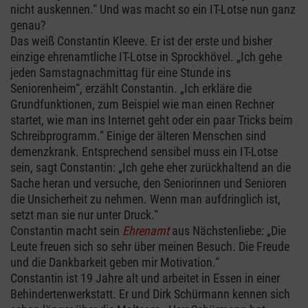
nicht auskennen.“ Und was macht so ein IT-Lotse nun ganz
genau?
Das weiß Constantin Kleeve. Er ist der erste und bisher
einzige ehrenamtliche IT-Lotse in Sprockhövel. „Ich gehe
jeden Samstagnachmittag für eine Stunde ins
Seniorenheim“, erzählt Constantin. „Ich erkläre die
Grundfunktionen, zum Beispiel wie man einen Rechner
startet, wie man ins Internet geht oder ein paar Tricks beim
Schreibprogramm.“ Einige der älteren Menschen sind
demenzkrank. Entsprechend sensibel muss ein IT-Lotse
sein, sagt Constantin: „Ich gehe eher zurückhaltend an die
Sache heran und versuche, den Seniorinnen und Senioren
die Unsicherheit zu nehmen. Wenn man aufdringlich ist,
setzt man sie nur unter Druck.“
Constantin macht sein
Ehrenamt
aus Nächstenliebe: „Die
Leute freuen sich so sehr über meinen Besuch. Die Freude
und die Dankbarkeit geben mir Motivation.“
Constantin ist 19 Jahre alt und arbeitet in Essen in einer
Behindertenwerkstatt. Er und Dirk Schürmann kennen sich