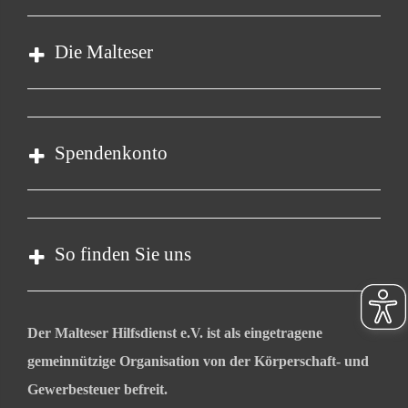
Impressum
Datenschutz
Die Malteser
Kontakt
Barrierefreiheit
Malteser in Deutschland
Malteserorden
Spendenkonto
Sharepoint
Empfänger: Malteser Hilfsdienst e.V.
Bank: PAX Bank für Kirche und Caritas eG
So finden Sie uns
IBAN: DE31 3706 0120 1201 2136 02
BIC: GENODED1PA7
Rathausstraße 25
Der Malteser Hilfsdienst e.V. ist als eingetragene
83022 Rosenheim
gemeinnützige Organisation von der Körperschaft- und
Telefon: 08031 80957 0
Gewerbesteuer befreit.
Email:
malteser.rosenheim@malteser.org