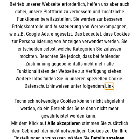
Informationen
Betrieb unserer Webseite erforderlich, helfen uns aber auch
dabei, unsere Plattform zu verbessern und zusätzliche
Funktionen bereitzustellen. Sie werden zur besseren
Erfolgskontrolle und Aussteuerung von Werbekampagnen,
Impressum
wie z.B. Google Ads, eingesetzt. Das bedeutet, dass Cookies
Datenschutz
Die Malteser
zur Personalisierung von Anzeigen verwendet werden. Sie
Barrierefreiheit
entscheiden selbst, welche Kategorien Sie zulassen
Kontakt
möchten. Beachten Sie jedoch, dass bei fehlender
Malteser in Deutschland
Zustimmung gegebenenfalls nicht mehr alle
Malteserorden
Funktionalitäten der Webseite zur Verfügung stehen.
Spendenkonto
Weitere Infos finden Sie in unseren speziellen Cookie-
Sharepoint
Datenschutzhinweisen unter folgendem
Link
.
Malteser Hilfsdienst e.V., Hamburg
Technisch notwendige Cookies können nicht abgelehnt
IBAN: DE72370601201201224019
So finden Sie uns
werden, da ein Betrieb der Seite dann nicht mehr
BIC: GENODED1PA7
gewährleistet werden kann.
Mit dem Klick auf
Alle akzeptieren
stimmen Sie zusätzlich
Malteser Hilfsdienst e.V., Hamburg
dem Gebrauch der nicht notwendigen Cookies zu. Um Ihre
Der Malteser Hilfsdienst e.V. ist als eingetragene
Einstellungen anzupassen, wählen Sie
Details anzeigen
.