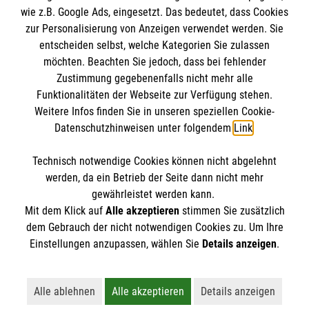
wie z.B. Google Ads, eingesetzt. Das bedeutet, dass Cookies
Datenschutz
Die Malteser
zur Personalisierung von Anzeigen verwendet werden. Sie
Barrierefreiheit
entscheiden selbst, welche Kategorien Sie zulassen
Kontakt
möchten. Beachten Sie jedoch, dass bei fehlender
Malteser in Deutschland
Zustimmung gegebenenfalls nicht mehr alle
Malteserorden
Funktionalitäten der Webseite zur Verfügung stehen.
Spendenkonto
Weitere Infos finden Sie in unseren speziellen Cookie-
Sharepoint
Datenschutzhinweisen unter folgendem
Link
.
Malteser Hilfsdienst e.V., Hamburg
Technisch notwendige Cookies können nicht abgelehnt
IBAN: DE72370601201201224019
So finden Sie uns
werden, da ein Betrieb der Seite dann nicht mehr
BIC: GENODED1PA7
gewährleistet werden kann.
Mit dem Klick auf
Alle akzeptieren
stimmen Sie zusätzlich
Malteser Hilfsdienst e.V., Hamburg
dem Gebrauch der nicht notwendigen Cookies zu. Um Ihre
Der Malteser Hilfsdienst e.V. ist als eingetragene
Einstellungen anzupassen, wählen Sie
Details anzeigen
.
Eichenlohweg 24
gemeinnützige Organisation von der Körperschaft- und
22309 Hamburg
Gewerbesteuer befreit.
Telefon: 040 20 94 08-0
Alle ablehnen
Alle akzeptieren
Details anzeigen
Lehnt alle nicht-essentiellen Cookies ab
Akzeptiert alle Cookies einschließl
Öffnet detaillie