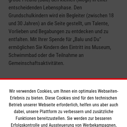
entscheidenden Lebensphase. Den
Grundschulkindern wird ein Begleiter (zwischen 18
und 30 Jahren) an die Seite gestellt, um Talente,
Vorlieben und Begabungen zu entdecken und zu
entfalten. Mit Ihrer Spende für „Balu und Du“
ermöglichen Sie Kindern den Eintritt ins Museum,
Schwimmbad oder die Teilnahme an
Gemeinschaftsaktivitäten.
Wir verwenden Cookies, um Ihnen ein optimales Webseiten-
Erlebnis zu bieten. Diese Cookies sind für den technischen
Informationen
Betrieb unserer Webseite erforderlich, helfen uns aber auch
dabei, unsere Plattform zu verbessern und zusätzliche
Funktionen bereitzustellen. Sie werden zur besseren
Erfolgskontrolle und Aussteuerung von Werbekampagnen,
Impressum