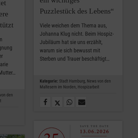
ein wichtiges
et
Puzzlestück des Lebens“
ere
tützt
Viele weichen dem Thema aus,
Johanna Klug nicht. Beim Hospiz-
im
Jubiläum hat sie uns erzählt,
egnung
warum sie sich bewusst mit
er
Sterben und Trauer beschäftigt…
arie
Mutter…
Kategorie:
Stadt Hamburg,
News von den
Maltesern im Norden,
Hospizarbeit
von den
t