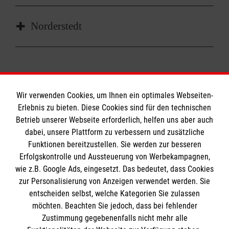
Christina Rothe
Leiterin Besuchsdienst
Norderstedt
Mobil
0175 9563 796
Nachricht senden
Jens Braun
Leiter Besuchsdienst
Nachricht senden
Wir verwenden Cookies, um Ihnen ein optimales Webseiten-
Erlebnis zu bieten. Diese Cookies sind für den technischen
Informationen
Betrieb unserer Webseite erforderlich, helfen uns aber auch
dabei, unsere Plattform zu verbessern und zusätzliche
Funktionen bereitzustellen. Sie werden zur besseren
Erfolgskontrolle und Aussteuerung von Werbekampagnen,
Impressum
wie z.B. Google Ads, eingesetzt. Das bedeutet, dass Cookies
Datenschutz
Die Malteser
zur Personalisierung von Anzeigen verwendet werden. Sie
Barrierefreiheit
entscheiden selbst, welche Kategorien Sie zulassen
Kontakt
möchten. Beachten Sie jedoch, dass bei fehlender
Malteser in Deutschland
Zustimmung gegebenenfalls nicht mehr alle