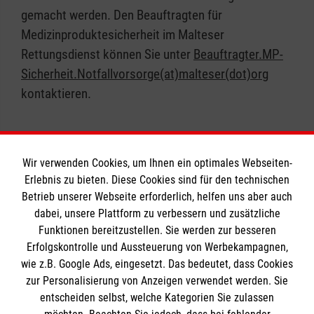
gemacht werden. Den Beauftragten für
Medizinproduktesicherheit im Malteser
Rettungsdienst können Sie unter
Beauftragter.MP-
Sicherheit.Notfallvorsorge(at)malteser(dot)org
kontaktieren.
Wir verwenden Cookies, um Ihnen ein optimales Webseiten-
Erlebnis zu bieten. Diese Cookies sind für den technischen
Informationen
Betrieb unserer Webseite erforderlich, helfen uns aber auch
dabei, unsere Plattform zu verbessern und zusätzliche
Funktionen bereitzustellen. Sie werden zur besseren
Erfolgskontrolle und Aussteuerung von Werbekampagnen,
Impressum
wie z.B. Google Ads, eingesetzt. Das bedeutet, dass Cookies
Datenschutz
Die Malteser
zur Personalisierung von Anzeigen verwendet werden. Sie
Barrierefreiheit
entscheiden selbst, welche Kategorien Sie zulassen
Kontakt