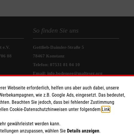
So finden Sie uns
 e.V.
Gottlieb-Daimler-Straße 5
706 88
78467 Konstanz
Telefon: 07531 81 04 10
Email:
info.bodensee@malteser.org
rer Webseite erforderlich, helfen uns aber auch dabei, unsere
Friedrichstraße 23
 Werbekampagnen, wie z.B. Google Ads, eingesetzt. Das bedeutet,
78464 Konstanz
chten. Beachten Sie jedoch, dass bei fehlender Zustimmung
Telefon: 07531 8104 0
ziellen Cookie-Datenschutzhinweisen unter folgendem
Link
.
Email:
info.konstanz@malteser.org
mehr gewährleistet werden kann.
stellungen anzupassen, wählen Sie
Details anzeigen
.