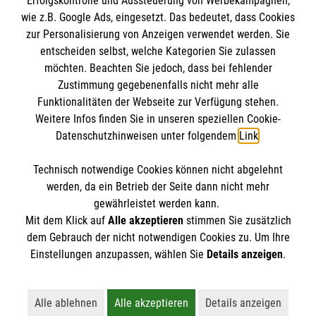
Erfolgskontrolle und Aussteuerung von Werbekampagnen,
Impressum
wie z.B. Google Ads, eingesetzt. Das bedeutet, dass Cookies
Datenschutz
Die Malteser
zur Personalisierung von Anzeigen verwendet werden. Sie
Barrierefreiheit
entscheiden selbst, welche Kategorien Sie zulassen
Kontakt
möchten. Beachten Sie jedoch, dass bei fehlender
Malteser in Deutschland
Zustimmung gegebenenfalls nicht mehr alle
Malteserorden
Funktionalitäten der Webseite zur Verfügung stehen.
Spendenkonto
Weitere Infos finden Sie in unseren speziellen Cookie-
Sharepoint
Datenschutzhinweisen unter folgendem
Link
.
Empfänger: Malteser Hilfsdienst e.V.
Technisch notwendige Cookies können nicht abgelehnt
IBAN: DE90 6005 0101 0001 2706 88
So finden Sie uns
werden, da ein Betrieb der Seite dann nicht mehr
BIC: SOLADEST600
gewährleistet werden kann.
Mit dem Klick auf
Alle akzeptieren
stimmen Sie zusätzlich
Gottlieb-Daimler-Straße 5
dem Gebrauch der nicht notwendigen Cookies zu. Um Ihre
Der Malteser Hilfsdienst e.V. ist als eingetragene
Einstellungen anzupassen, wählen Sie
Details anzeigen
.
78467 Konstanz
gemeinnützige Organisation von der Körperschaft- und
Telefon: 07531 81 04 10
Gewerbesteuer befreit.
Email:
info.bodensee@malteser.org
Alle ablehnen
Alle akzeptieren
Details anzeigen
Lehnt alle nicht-essentiellen Cookies ab
Akzeptiert alle Cookies einschließl
Öffnet detaillie