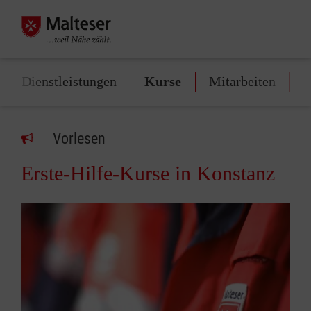
Dienstleistungen
Kurse
Mitarbeiten
S
Vorlesen
Erste-Hilfe-Kurse in Konstanz