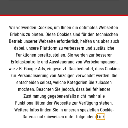
Wir verwenden Cookies, um Ihnen ein optimales Webseiten-
Erlebnis zu bieten. Diese Cookies sind für den technischen
Betrieb unserer Webseite erforderlich, helfen uns aber auch
Informationen
dabei, unsere Plattform zu verbessern und zusätzliche
Funktionen bereitzustellen. Sie werden zur besseren
Erfolgskontrolle und Aussteuerung von Werbekampagnen,
Impressum
wie z.B. Google Ads, eingesetzt. Das bedeutet, dass Cookies
Datenschutz
Die Malteser
zur Personalisierung von Anzeigen verwendet werden. Sie
Barrierefreiheit
entscheiden selbst, welche Kategorien Sie zulassen
Kontakt
möchten. Beachten Sie jedoch, dass bei fehlender
Malteser in Deutschland
Zustimmung gegebenenfalls nicht mehr alle
Funktionalitäten der Webseite zur Verfügung stehen.
Malteserorden
Spendenkonto
Weitere Infos finden Sie in unseren speziellen Cookie-
Sharepoint
Datenschutzhinweisen unter folgendem
Link
.
Empfänger: Malteser Hilfsdienst e.V.