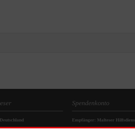
eser
Spendenkonto
 Deutschland
Empfänger: Malteser Hilfsdienst
den
Bank: Pax-Bank für Kirche und