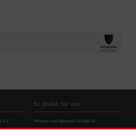
So finden Sie uns
 e.V.
Werner-von-Siemens-Straße 10
 Caritas eG
86159 Augsburg