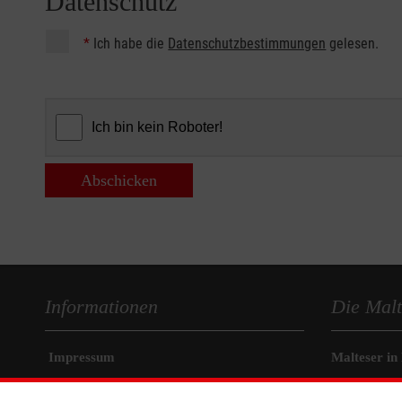
Datenschutz
*
Ich habe die
Datenschutzbestimmungen
gelesen.
Abschicken
Informationen
Die Malt
Impressum
Malteser in
Datenschutz
Malteseror