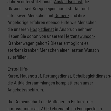
Jahren unterstützt unser
Auslandsdienst
die
Ukraine - seit Kriegsbeginn noch stärker und
intensiver. Menschen mit
Demenz
und ihre
Angehörige erfahren ebenso Hilfe wie Menschen,
die unseren
Hospizdienst
in Anspruch nehmen.
Haben Sie schon von unserem
Herzenswunsch-
Krankenwagen
gehört? Dieser ermöglicht es
sterbenskranken Menschen einen letzten Wunsch
zu erfüllen.
Erste-Hilfe-
Kurse
,
Hausnotruf
,
Rettungsdienst
,
Schulbegleitdienst
s
die
Altkleidersammlungen
komplettieren unser
Angebotsspektrum.
Die Gemeinschaft der Malteser im Bistum Trier
umfasst mehr als 2.000 ehrenamtlich Engagierte im