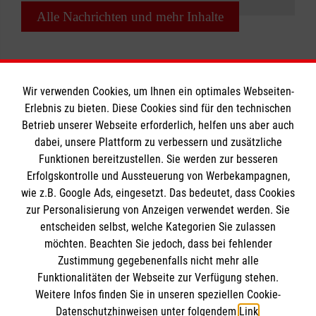
Alle Nachrichten und mehr Inhalte
Wir verwenden Cookies, um Ihnen ein optimales Webseiten-
Erlebnis zu bieten. Diese Cookies sind für den technischen
Informationen
Betrieb unserer Webseite erforderlich, helfen uns aber auch
dabei, unsere Plattform zu verbessern und zusätzliche
Funktionen bereitzustellen. Sie werden zur besseren
Erfolgskontrolle und Aussteuerung von Werbekampagnen,
Impressum
wie z.B. Google Ads, eingesetzt. Das bedeutet, dass Cookies
Datenschutz
Die Malteser
zur Personalisierung von Anzeigen verwendet werden. Sie
Barrierefreiheit
entscheiden selbst, welche Kategorien Sie zulassen
Kontakt
möchten. Beachten Sie jedoch, dass bei fehlender
Malteser in Deutschland
Zustimmung gegebenenfalls nicht mehr alle
Malteserorden
Funktionalitäten der Webseite zur Verfügung stehen.
Spendenkonto
Weitere Infos finden Sie in unseren speziellen Cookie-
Sharepoint
Datenschutzhinweisen unter folgendem
Link
.