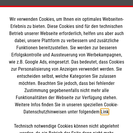
Wir verwenden Cookies, um Ihnen ein optimales Webseiten-
Erlebnis zu bieten. Diese Cookies sind für den technischen
Informationen
Betrieb unserer Webseite erforderlich, helfen uns aber auch
dabei, unsere Plattform zu verbessern und zusätzliche
Funktionen bereitzustellen. Sie werden zur besseren
Erfolgskontrolle und Aussteuerung von Werbekampagnen,
Impressum
wie z.B. Google Ads, eingesetzt. Das bedeutet, dass Cookies
Datenschutz
Die Malteser
zur Personalisierung von Anzeigen verwendet werden. Sie
Barrierefreiheit
entscheiden selbst, welche Kategorien Sie zulassen
Kontakt
möchten. Beachten Sie jedoch, dass bei fehlender
Malteser in Deutschland
Zustimmung gegebenenfalls nicht mehr alle
Medizinproduktesicherheit
Malteserorden
Funktionalitäten der Webseite zur Verfügung stehen.
Spendenkonto
Weitere Infos finden Sie in unseren speziellen Cookie-
Sharepoint
Datenschutzhinweisen unter folgendem
Link
.
Empfänger: Malteser Hilfsdienst e.V.
Technisch notwendige Cookies können nicht abgelehnt
Pax-Bank für Kirche und Caritas eG
So finden Sie uns