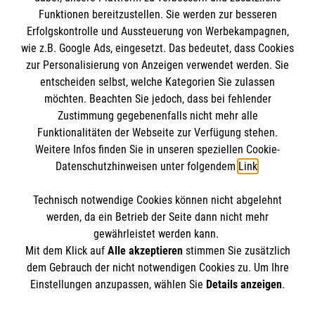
Funktionen bereitzustellen. Sie werden zur besseren
Erfolgskontrolle und Aussteuerung von Werbekampagnen,
Impressum
wie z.B. Google Ads, eingesetzt. Das bedeutet, dass Cookies
Datenschutz
Die Malteser
zur Personalisierung von Anzeigen verwendet werden. Sie
Barrierefreiheit
entscheiden selbst, welche Kategorien Sie zulassen
Kontakt
möchten. Beachten Sie jedoch, dass bei fehlender
Malteser in Deutschland
Zustimmung gegebenenfalls nicht mehr alle
Malteserorden
Funktionalitäten der Webseite zur Verfügung stehen.
Spendenkonto
Weitere Infos finden Sie in unseren speziellen Cookie-
Sharepoint
Datenschutzhinweisen unter folgendem
Link
.
Empfänger: Malteser Hilfsdienst e.V.
Technisch notwendige Cookies können nicht abgelehnt
Bank: Pax-Bank für Kirche und Caritas eG
So finden Sie uns
werden, da ein Betrieb der Seite dann nicht mehr
IBAN: DE71 3706 0193 3000 4330 11
gewährleistet werden kann.
Mit dem Klick auf
Alle akzeptieren
stimmen Sie zusätzlich
BIC: GENODED1PAX
Malteser im Bistum Trier
dem Gebrauch der nicht notwendigen Cookies zu. Um Ihre
Der Malteser Hilfsdienst e.V. ist als eingetragene
Einstellungen anzupassen, wählen Sie
Details anzeigen
.
Diözesangeschäftsstelle
gemeinnützige Organisation von der Körperschaft- und
Metternichstr. 29a, 54292 Trier