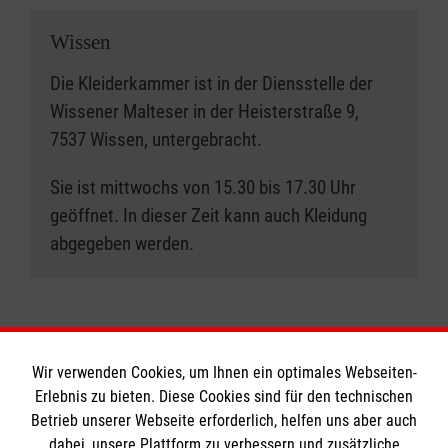
Wissen
Die Kleiderkammer ist in der Diensstelle der
Wissener Malteser in der Heisterstraße 9,
7537 Wissen, untergebracht.
Sie ist mittwochs von 15.30 bis 17.30 Uhr
geöffnet. In dieser Zeit kann auch Kleidung
abgegeben werden.
Wir verwenden Cookies, um Ihnen ein optimales Webseiten-
Erlebnis zu bieten. Diese Cookies sind für den technischen
Informationen
Betrieb unserer Webseite erforderlich, helfen uns aber auch
dabei, unsere Plattform zu verbessern und zusätzliche