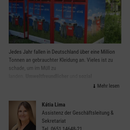
Jedes Jahr fallen in Deutschland über eine Million
Tonnen an gebrauchter Kleidung an. Vieles ist zu
schade, um im Müll zu
landen.
Umweltfreundlicher
und
sozial
verantwortungsbewusster
ist es, aussortierte und
noch tragbare Kleidung zu spenden. Mit gutem
Gewissen können Sie Ihre Kleidung abgeben, wenn
Kátia Lima
auf dem Altkleidercontainer das Logo der Malteser
Assistenz der Geschäftsleitung &
zu sehen ist, das eine faire und extern
Sekretariat
überprüfte,
karitative Verwertung und
Tel.
0651 14648-21