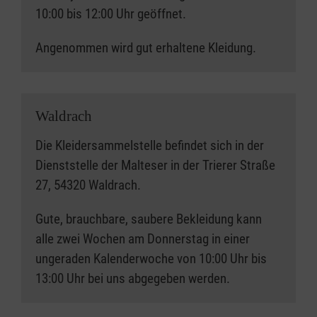
Hören Sie gerne auch in unseren Podcast
10:00 bis 12:00 Uhr geöffnet.
rein, in dem genau erläutert wird, was wir in
den Containern sammeln.
Angenommen wird gut erhaltene Kleidung.
Waldrach
Die Kleidersammelstelle befindet sich in der
Dienststelle der Malteser in der Trierer Straße
27, 54320 Waldrach.
Gute, brauchbare, saubere Bekleidung kann
alle zwei Wochen am Donnerstag in einer
ungeraden Kalenderwoche von 10:00 Uhr bis
13:00 Uhr bei uns abgegeben werden.