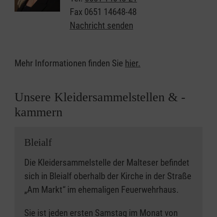
Mittelverwendung
garantiert.
Fax
0651 14648-48
Nachricht senden
Mit den Erlösen aus dem Verkauf Ihrer
Altkleiderspenden finanzieren wir unsere sozialen
und humanitären Projekte, die wir für Betroffene
Mehr Informationen finden Sie
hier.
kostenlos anbieten, zum Beispiel im Besuchsdienst
und Katastrophenschutz. Somit sind sie eine
Unsere Kleidersammelstellen & -
wichtige Säule der Finanzierung unserer
kammern
ehrenamtlich geprägten Arbeit.
Wir bitten die Bevölkerung darum, wie gewohnt nur
Bleialf
gut erhaltene Kleidung in die Container einzuwerfen.
Die Kleidersammelstelle der Malteser befindet
Beispielsweise mit Wandfarbe verdreckte Hemden
sich in Bleialf oberhalb der Kirche in der Straße
oder gar einen ölverschmierten Lappen gehören
„Am Markt“ im ehemaligen Feuerwehrhaus.
auch auch weiterhin in den Restmüll.
Sie ist jeden ersten Samstag im Monat von