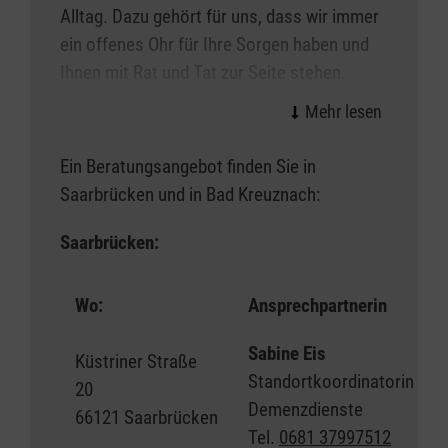
Alltag. Dazu gehört für uns, dass wir immer
ein offenes Ohr für Ihre Sorgen haben und
Ihnen mit Rat und Tat zur Seite stehen.
Wir sind berechtigt, Beratungseinsätze nach
§ 37 Abs. 3 SGB XI durchzuführen.
Ein Beratungsangebot finden Sie in
Außerdem bieten wir Entlastungs- und
Saarbrücken und in Bad Kreuznach:
Koordinierungsgespräche (beratende
Unterstützung von pflegenden An- und
Saarbrücken:
Zugehörigen) nach § 45a Abs. 1 Satz 2 SGB
XI an.
Wo:
Ansprechpartnerin
Auf Wunsch vermitteln wir weiterführende
Sabine Eis
Küstriner Straße
Hilfen bei Ihnen vor Ort.
Standortkoordinatorin
20
Demenzdienste
66121 Saarbrücken
Tel.
0681 37997512