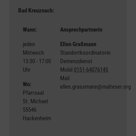
Malta
https://www.malteser.de/cafe-malta-
fuer-menschen-mit-demenz.html
Bad Kreuznach:
Wann:
Ansprechpartnerin
jeden
Ellen Graßmann
Mittwoch
Standortkoordinatorin
13:30 - 17:00
Demenzdienst
Uhr
Mobil
0151-64076145
Mail
Wo:
ellen.grassmann@malteser.org
Pfarrsaal
St. Michael
55546
Hackenheim