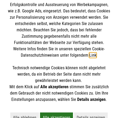
Erfolgskontrolle und Aussteuerung von Werbekampagnen,
Impressum
wie z.B. Google Ads, eingesetzt. Das bedeutet, dass Cookies
Datenschutz
Die Malteser
zur Personalisierung von Anzeigen verwendet werden. Sie
Barrierefreiheit
entscheiden selbst, welche Kategorien Sie zulassen
Kontakt
möchten. Beachten Sie jedoch, dass bei fehlender
Malteser in Deutschland
Zustimmung gegebenenfalls nicht mehr alle
Malteserorden
Funktionalitäten der Webseite zur Verfügung stehen.
Spendenkonto
Weitere Infos finden Sie in unseren speziellen Cookie-
Sharepoint
Datenschutzhinweisen unter folgendem
Link
.
Empfänger: Malteser Hilfsdienst e.V.
Technisch notwendige Cookies können nicht abgelehnt
Bank: Pax-Bank für Kirche und Caritas eG
So finden Sie uns
werden, da ein Betrieb der Seite dann nicht mehr
IBAN: DE71 3706 0193 3000 4330 11
gewährleistet werden kann.
Mit dem Klick auf
Alle akzeptieren
stimmen Sie zusätzlich
BIC: GENODED1PAX
Malteser im Bistum Trier
dem Gebrauch der nicht notwendigen Cookies zu. Um Ihre
Der Malteser Hilfsdienst e.V. ist als eingetragene
Einstellungen anzupassen, wählen Sie
Details anzeigen
.
Diözesangeschäftsstelle
gemeinnützige Organisation von der Körperschaft- und
Metternichstr. 29a, 54292 Trier
Gewerbesteuer befreit.
Telefon: 0651/146480
Alle ablehnen
Alle akzeptieren
Details anzeigen