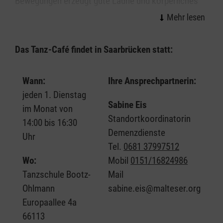
Bewegungen erzeugt gute Laune und körperliches
Wohlbefinden.
Im Tanz lassen sich häufig verloren geglaubte
Das Tanz-Café findet in Saarbrücken statt:
Fähigkeiten wieder aktivieren. Darüber hinaus wird
die Motorik gefördert, was eine Sturzprophylaxe
darstellt.
Wann:
Ihre Ansprechpartnerin:
jeden 1. Dienstag
Sabine Eis
im Monat von
Standortkoordinatorin
14:00 bis 16:30
Demenzdienste
Uhr
Tel.
0681 37997512
Wo:
Mobil
0151/16824986
Tanzschule Bootz-
Mail
Ohlmann
sabine.eis@malteser.org
Europaallee 4a
66113