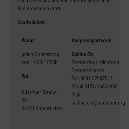
Das Café-Malta findet in Saarbrücken und in
erfahren Menschen mit Demenz
Bad Kreuznach statt:
Gemeinschaft und Freude. Vergessen
geglaubte oder bisher unbekannte
Saarbrücken:
Fähigkeiten der Café Malta-Gäste können
durch das gemeinsame Tun reaktiviert
Wann:
Ansprechpartnerin
werden.
jeden Donnerstag
Sabine Eis
Dies geschieht unter der Leitung einer
von 14:30-17:30h
Standortkoordinatorin
Fachkraft und mit geschulten
Demenzdienste
Ehrenamtlichen. In kleinen Gruppen ist eine
Wo:
Tel.
0681 37997512
individuelle Begleitung jedes einzelnen
Mobil
0151/16824986
Gastes möglich. Gleichzeitig erfahren die
Küstriner Straße
Mail
Angehörigen für ein paar Stunden
20
sabine.eis@malteser.org
Entlastung.
66121 Saarbrücken
Weitere Informationen zum Café