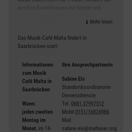
positive Auswirkungen auf Körper und
Geist. Sie reduziert Stress und wirkt
dadurch positiv auf das Gedächtnis und die
Orientierung.
Das Musik-Café-Malta findert in
Saarbrücken statt:
„Mit der richtigen Musik kannst du alles
vergessen… oder dich an alles erinnern“.
(unbekannt)
Informationen
Ihre Ansprechpartnerin
zum Musik
Sabine Eis
Café Malta in
Standortkoordinatorin
Saarbrücken
Demenzdienste
Wann:
Tel.
0681 37997512
jeden zweiten
Mobil
0151/16824986
Montag im
Mail
Monat
, im 14-
sabine.eis@malteser.org