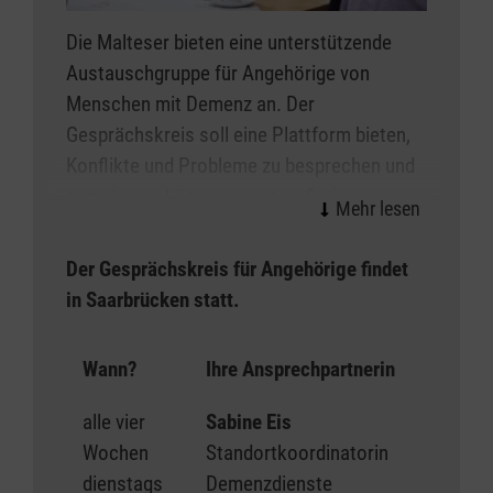
Die Malteser bieten eine unterstützende
Austauschgruppe für Angehörige von
Menschen mit Demenz an. Der
Gesprächskreis soll eine Plattform bieten,
Konflikte und Probleme zu besprechen und
gemeinsam Lösungswege zu finden.
Auch schwierigen und gegebenenfalls
Der Gesprächskreis für Angehörige findet
widersprüchlich besetzten Gefühlen soll in
in Saarbrücken statt.
einem Gruppenklima der gegenseitigen
Wertschätzung Raum geschenkt werden.
Wann?
Ihre Ansprechpartnerin
alle vier
Sabine Eis
Wochen
Standortkoordinatorin
dienstags
Demenzdienste