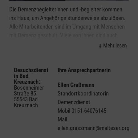
Die Demenzbegleiterinnen und -begleiter kommen
ins Haus, um Angehörige stundenweise abzulösen.
Alle Mitarbeitenden sind im Umgang mit Menschen
mit Demenz geschult. Viele von ihnen sind auch
wertvolle Ansprechpartnerinnen und
Ansprechpartner für Angehörige: mit Rat und Tat
und zum Einfach-mal-darüber-reden. Zudem stehen
Ihnen qualifizierte Fachkräfte beratend zur Seite,
Besuchsdienst
Ihre Ansprechpartnerin
in Bad
wenn es zum Beispiel um Fragen zum Umgang mit
Kreuznach:
Ellen Graßmann
Demenz oder rund um die Pflegeversicherung geht.
Bosenheimer
Straße 85
Standortkoordinatorin
55543 Bad
So können sich Angehörige von Menschen mit
Demenzdienst
Kreuznach
Demenz hin und wieder eine Auszeit nehmen: um in
Mobil
0151-64076145
Ruhe einkaufen zu können, zum Arzt, Friseur oder
Mail
Sport zu gehen, oder um ganz einfach allein etwas
ellen.grassmann@malteser.org
zu unternehmen.