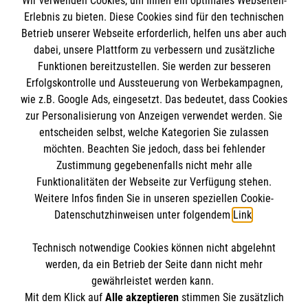
Wir verwenden Cookies, um Ihnen ein optimales Webseiten-
Erlebnis zu bieten. Diese Cookies sind für den technischen
Informationen
Betrieb unserer Webseite erforderlich, helfen uns aber auch
dabei, unsere Plattform zu verbessern und zusätzliche
Funktionen bereitzustellen. Sie werden zur besseren
Erfolgskontrolle und Aussteuerung von Werbekampagnen,
Impressum
wie z.B. Google Ads, eingesetzt. Das bedeutet, dass Cookies
Datenschutz
Die Malteser
zur Personalisierung von Anzeigen verwendet werden. Sie
Barrierefreiheit
entscheiden selbst, welche Kategorien Sie zulassen
Kontakt
möchten. Beachten Sie jedoch, dass bei fehlender
Malteser in Deutschland
Zustimmung gegebenenfalls nicht mehr alle
Malteserorden
Funktionalitäten der Webseite zur Verfügung stehen.
Spendenkonto
Weitere Infos finden Sie in unseren speziellen Cookie-
Sharepoint
Datenschutzhinweisen unter folgendem
Link
.
Empfänger: Malteser Hilfsdienst e.V.
Technisch notwendige Cookies können nicht abgelehnt
Bank: Pax-Bank für Kirche und Caritas eG
So finden Sie uns
werden, da ein Betrieb der Seite dann nicht mehr
IBAN: DE71 3706 0193 3000 4330 11
gewährleistet werden kann.
Mit dem Klick auf
Alle akzeptieren
stimmen Sie zusätzlich
BIC: GENODED1PAX