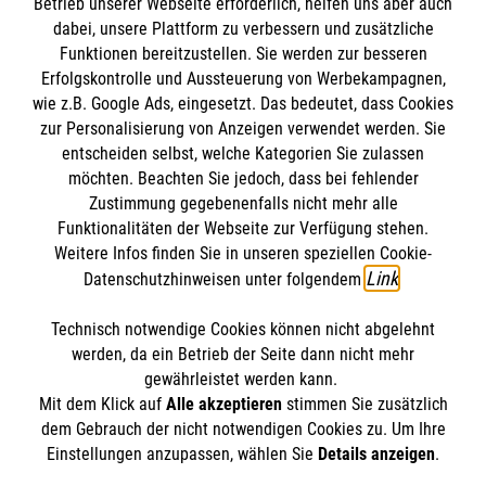
Betrieb unserer Webseite erforderlich, helfen uns aber auch
dabei, unsere Plattform zu verbessern und zusätzliche
Funktionen bereitzustellen. Sie werden zur besseren
Themenübersicht
Erfolgskontrolle und Aussteuerung von Werbekampagnen,
wie z.B. Google Ads, eingesetzt. Das bedeutet, dass Cookies
Einstieg in den Rettungsdienst
Armut
zur Personalisierung von Anzeigen verwendet werden. Sie
entscheiden selbst, welche Kategorien Sie zulassen
Altenhilfe
möchten. Beachten Sie jedoch, dass bei fehlender
Zustimmung gegebenenfalls nicht mehr alle
Funktionalitäten der Webseite zur Verfügung stehen.
Weitere Infos finden Sie in unseren speziellen Cookie-
Link
Datenschutzhinweisen unter folgendem
.
Technisch notwendige Cookies können nicht abgelehnt
Themenübersicht
Über diesen Hub
werden, da ein Betrieb der Seite dann nicht mehr
gewährleistet werden kann.
Kontakt
Impressum
Mit dem Klick auf
Alle akzeptieren
stimmen Sie zusätzlich
STORIES
dem Gebrauch der nicht notwendigen Cookies zu. Um Ihre
HILFREICH
Datenschutz
Malteser.de
Einstellungen anzupassen, wählen Sie
Details anzeigen
.