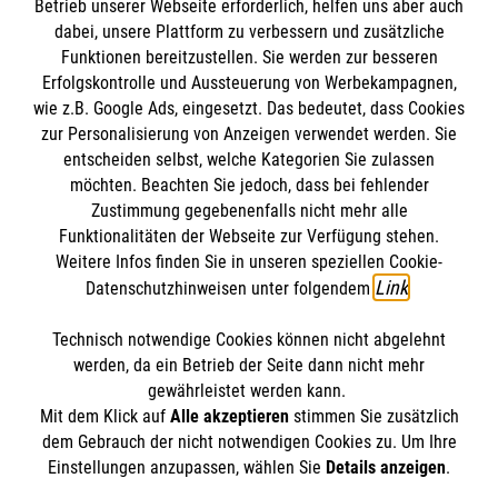
Betrieb unserer Webseite erforderlich, helfen uns aber auch
dabei, unsere Plattform zu verbessern und zusätzliche
Funktionen bereitzustellen. Sie werden zur besseren
Themenübersicht
Erfolgskontrolle und Aussteuerung von Werbekampagnen,
wie z.B. Google Ads, eingesetzt. Das bedeutet, dass Cookies
Einstieg in den Rettungsdienst
Armut
zur Personalisierung von Anzeigen verwendet werden. Sie
entscheiden selbst, welche Kategorien Sie zulassen
Altenhilfe
möchten. Beachten Sie jedoch, dass bei fehlender
Zustimmung gegebenenfalls nicht mehr alle
Funktionalitäten der Webseite zur Verfügung stehen.
Weitere Infos finden Sie in unseren speziellen Cookie-
Link
Datenschutzhinweisen unter folgendem
.
Technisch notwendige Cookies können nicht abgelehnt
Themenübersicht
Über diesen Hub
werden, da ein Betrieb der Seite dann nicht mehr
gewährleistet werden kann.
Kontakt
Impressum
Mit dem Klick auf
Alle akzeptieren
stimmen Sie zusätzlich
STORIES
dem Gebrauch der nicht notwendigen Cookies zu. Um Ihre
HILFREICH
Datenschutz
Malteser.de
Einstellungen anzupassen, wählen Sie
Details anzeigen
.