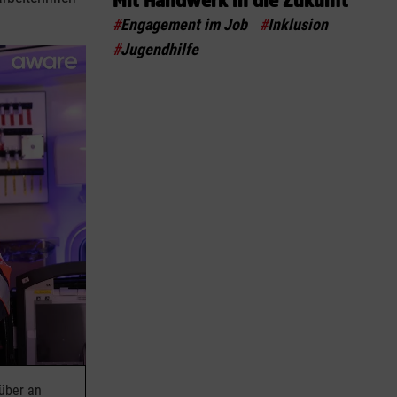
Mit Handwerk in die Zukunft
#
Engagement im Job
#
Inklusion
#
Jugendhilfe
rüber an