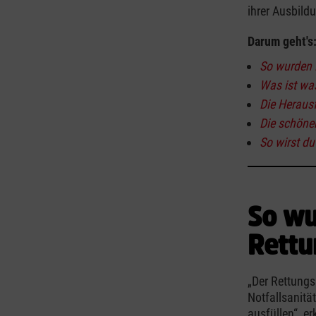
ihrer Ausbild
Darum geht's
So wurden L
Was ist was
Die Heraus
Die schöne
So wirst du
So wu
Rettu
„Der Rettungs
Notfallsanitä
ausfüllen“, e