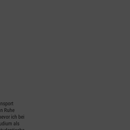
ansport
 in Ruhe
evor ich bei
tudium als