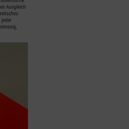
 studentische
ner Ausgleich
retisches
 jeder
stressig,