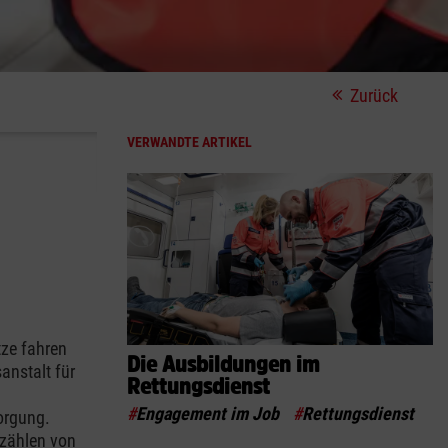
Zurück
VERWANDTE ARTIKEL
tze fahren
Die Ausbildungen im
anstalt für
Rettungsdienst
#
Engagement im Job
#
Rettungsdienst
orgung.
rzählen von