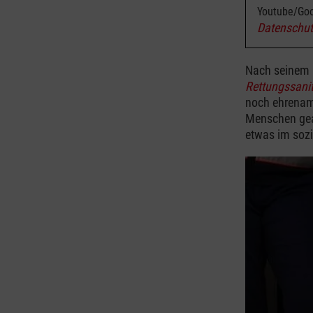
Youtube/Goo
Datenschut
Nach seinem
Rettungssanit
noch ehrenamt
Menschen gear
etwas im sozi