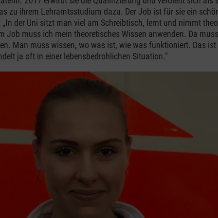
terin. 2017 erwirbt sie die Qualifizierung und verdient sich als
was zu ihrem Lehramtsstudium dazu. Der Job ist für sie ein schö
„In der Uni sitzt man viel am Schreibtisch, lernt und nimmt theo
Im Job muss ich mein theoretisches Wissen anwenden. Da muss
zen. Man muss wissen, wo was ist, wie was funktioniert. Das ist 
elt ja oft in einer lebensbedrohlichen Situation.“