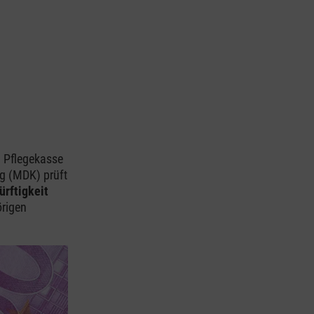
n Pflegekasse
ng (MDK) prüft
ürftigkeit
örigen