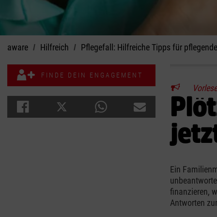
aware
Hilfreich
Pflegefall: Hilfreiche Tipps für pflegen
FINDE DEIN ENGAGEMENT
Vorles
Plöt
jetz
Ein Familienm
unbeantwortet
finanzieren, 
Antworten zu