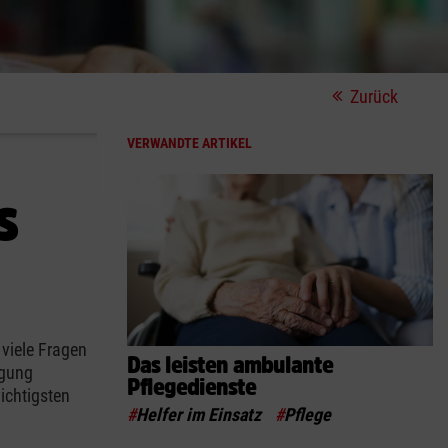
Zurück
VERWANDTE ARTIKEL
s
 viele Fragen
Das leisten ambulante
rgung
Pflegedienste
ichtigsten
#
Helfer im Einsatz
#
Pflege