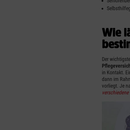
Seniorenbe
Selbsthilfe
Wie l
best
Der wichtigste
Pflegeversic
in Kontakt. E
dann im Rah
vorliegt. Je 
verschiedene