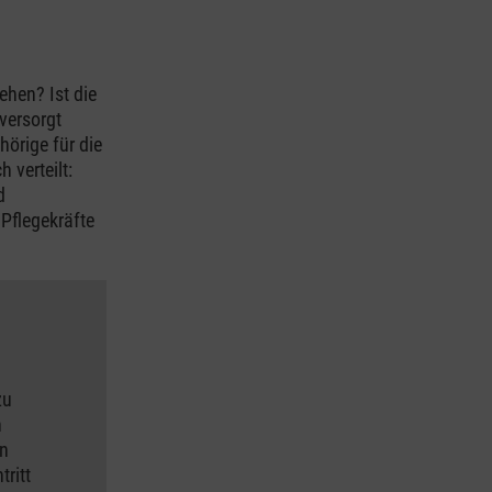
ehen? Ist die
versorgt
hörige für die
 verteilt:
d
Pflegekräfte
zu
n
an
tritt