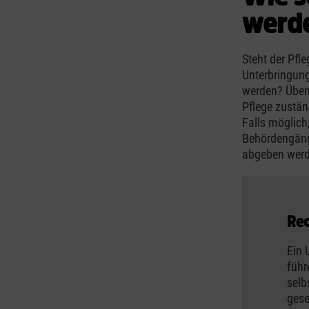
werd
Steht der Pfl
Unterbringun
werden? Übe
Pflege zustän
Falls möglic
Behördengäng
abgeben werde
Rec
Ein 
führ
selb
gese