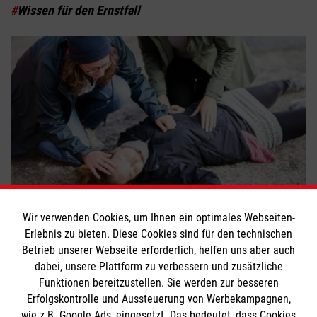
#
Wissen für den Ernstfall
Erste Hilfe per Smartphone
Wir verwenden Cookies, um Ihnen ein optimales Webseiten-
Erlebnis zu bieten. Diese Cookies sind für den technischen
#
Engagement
#
Erste Hilfe
Betrieb unserer Webseite erforderlich, helfen uns aber auch
dabei, unsere Plattform zu verbessern und zusätzliche
Funktionen bereitzustellen. Sie werden zur besseren
Bewerte diesen Artikel
Erfolgskontrolle und Aussteuerung von Werbekampagnen,
wie z.B. Google Ads, eingesetzt. Das bedeutet, dass Cookies