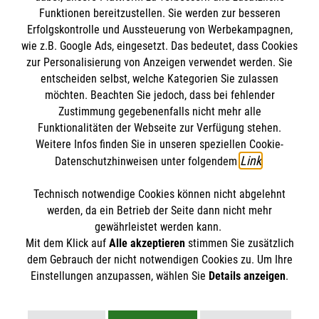
Funktionen bereitzustellen. Sie werden zur besseren
Bewerte diesen Artikel
Erfolgskontrolle und Aussteuerung von Werbekampagnen,
wie z.B. Google Ads, eingesetzt. Das bedeutet, dass Cookies
zur Personalisierung von Anzeigen verwendet werden. Sie
entscheiden selbst, welche Kategorien Sie zulassen
möchten. Beachten Sie jedoch, dass bei fehlender
Zustimmung gegebenenfalls nicht mehr alle
Funktionalitäten der Webseite zur Verfügung stehen.
Weitere Infos finden Sie in unseren speziellen Cookie-
SPENDE AN DIE MALTESER
FINDE DEIN ENGAGEMENT
Link
Datenschutzhinweisen unter folgendem
.
Technisch notwendige Cookies können nicht abgelehnt
Themenübersicht
Über diesen Hub
werden, da ein Betrieb der Seite dann nicht mehr
gewährleistet werden kann.
Kontakt
Impressum
Mit dem Klick auf
Alle akzeptieren
stimmen Sie zusätzlich
STORIES
dem Gebrauch der nicht notwendigen Cookies zu. Um Ihre
HILFREICH
Datenschutz
Malteser.de
Einstellungen anzupassen, wählen Sie
Details anzeigen
.
ENGAGEMENT