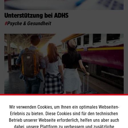
Unterstützung bei ADHS
#
Psyche & Gesundheit
Reisen, aber sicher!
Wir verwenden Cookies, um Ihnen ein optimales Webseiten-
Erlebnis zu bieten. Diese Cookies sind für den technischen
#
Freizeitaktivitäten
#
Psyche & Gesundheit
Betrieb unserer Webseite erforderlich, helfen uns aber auch
dabei, unsere Plattform zu verbessern und zusätzliche