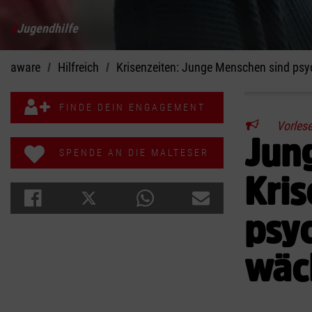
#
Jugendhilfe
aware
Hilfreich
Krisenzeiten: Junge Menschen sind psyc
FINDE DEIN ENGAGEMENT
Vorles
Jun
SPENDE AN DIE MALTESER
Kris
psy
wäc