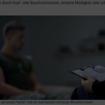
e durch Kopf- oder Bauchschmerzen, extreme Müdigkeit oder sc
n auf unsere Psyche? Und wie stark belastet sind junge Menschen heute?