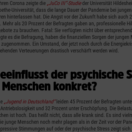
hren Corona zeigte die
„JuCo III“-Studie
der Universität Hildeshe
oethe-Universität, dass die lange Dauer der Pandemie bei jung
ren hinterlassen hat. Die Angst vor der Zukunft habe sich auch
. Mehr als 20 Prozent der Befragten gaben an, professionelle Hi
bote zu brauchen. Fatal: Sie verfügten nicht über entsprechen
gte es die Befragung, haben die finanziellen Sorgen der jungen
zugenommen. Ein Umstand, der jetzt noch durch die Energiekri
ehenden Verteuerungen drastisch verschärft werden wird.
eeinflusst der psychische S
 Menschen konkret?
ie
„Jugend in Deutschland“
leiden 45 Prozent der Befragten unter
 Antriebslosigkeit und 32 Prozent unter Erschöpfung. Die Belast
hen ist hoch. Das heißt nicht, dass alle krank sind. Es sind vie
ie junge Menschen noch mehr plagen als in der Zeit vor der Pa
depressive Stimmungen auf oder der psychische Stress zeigt sich