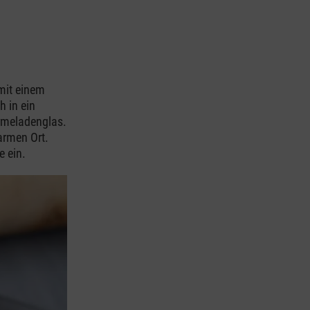
mit einem
h in ein
rmeladenglas.
armen Ort.
e ein.