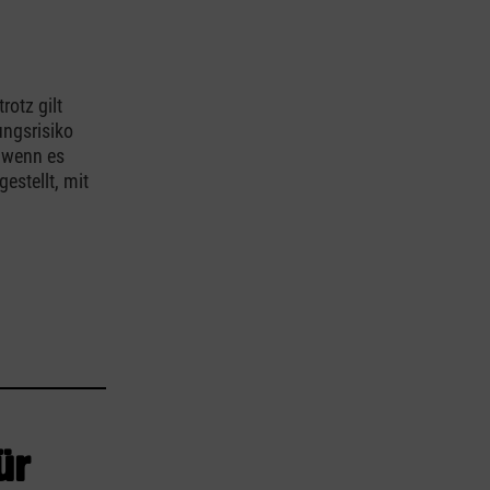
otz gilt
ungsrisiko
h wenn es
estellt, mit
ür