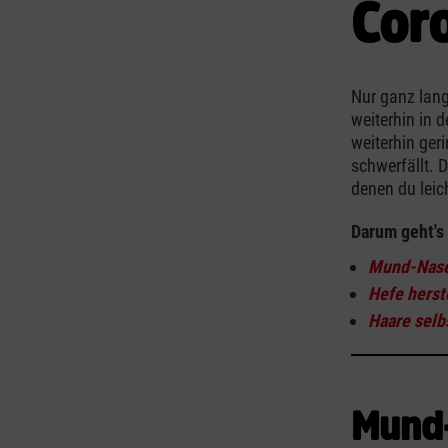
Cor
Nur ganz lang
weiterhin in 
weiterhin ger
schwerfällt. 
denen du leic
Darum geht's
Mund-Nasen
Hefe herst
Haare selb
Mund-