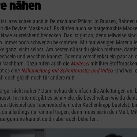
e nähen
ist inzwischen auch in Deutschland Pflicht. In Bussen, Bahnen
lt die Devise: Maske auf! Es dürfen auch selbstgemachte Maske
Nase ausreichend bedecken. Das ist gut so, denn teilweise sind
 immer noch schwer zu bekommen. Mit nur wenigen Materialie
ke ganz leicht selbst. Am besten nähst du gleich mehrere, damit
chseln und waschen kannst. Oder du verschenkst ein paar an d
r Nachbarn. Dazu rufen auch die
Malteser
mit ihrer Stoffmaske
bt es eine
Nähanleitung mit Schnittmuster und Video.
Und weil 
näh doch gleich noch für andere mit!
r gar nicht nähen? Dann schau dir einfach die Anleitungen an, 
usst. Im Internet gibt es sehr viele, die beschreiben wie du dein
um Beispiel aus Taschentüchern oder Küchenkrepp bastelst. Ei
du allerdings nur einmal tragen, dann muss sie in den Müll. Mit
aargummis kannst du dir aber auch behelfen: