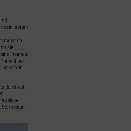
 und
n sein, sofern
n nähst du
 du sie
eine Freunde,
n-Nähaktion
es so schön
bei denen du
en
ne solche
 Stoffresten