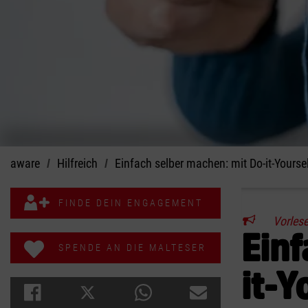
aware
Hilfreich
Einfach selber machen: mit Do-it-Yourse
FINDE DEIN ENGAGEMENT
Vorles
Einf
SPENDE AN DIE MALTESER
it-Y