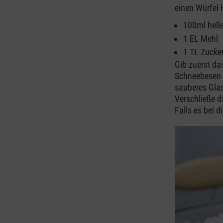
einen Würfel
100ml hell
1 EL Mehl
1 TL Zucke
Gib zuerst da
Schneebesen i
sauberes Gla
Verschließe d
Falls es bei d