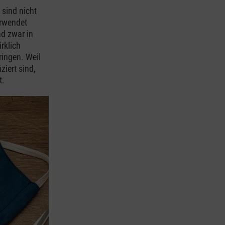
 sind nicht
erwendet
nd zwar in
rklich
ringen. Weil
ziert sind,
t.