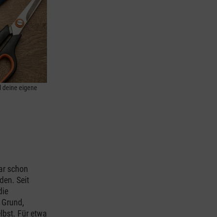
l deine eigene
ar schon
den. Seit
die
 Grund,
lbst. Für etwa