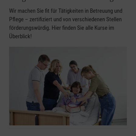
Betreuer, Personen, die beruflich mit Kindern
Wir machen Sie fit für Tätigkeiten in Betreuung und
zu tun haben
Pflege – zertifiziert und von verschiedenen Stellen
Kursdauer:
förderungswürdig. Hier finden Sie alle Kurse im
9 Unterrichtseinheiten à 45 Minuten
Überblick!
Jetzt Kurs buchen: Erste-Hilfe in
Bildungseinrichtungen