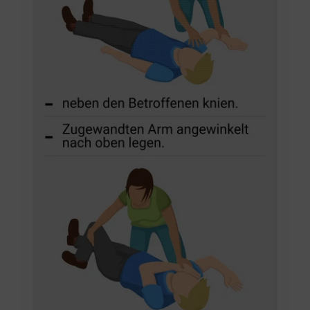
Ausbildung
Telefon: 06241 849310
E-Mail:
stephanie.roeser@malteser.org
Pflege-Kurs buchen