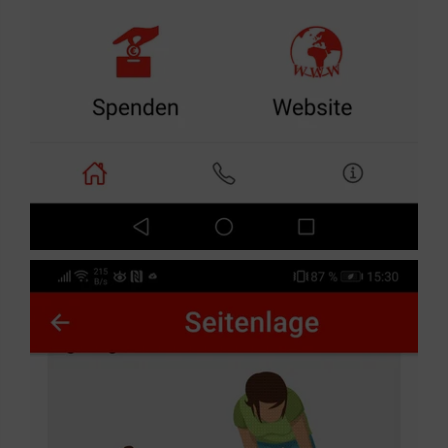
Bild-­ und Tonfunktionen ist ein enger Kontakt
mit den Dozentinnen sowie ein Austausch
untereinander möglich. Gruppenarbeiten,
Filme, Präsentationen sowie sonstige
lernrelevante Inhalte können problemlos
dargestellt werden. Der Lernfortschritt kann
so sichergestellt und überprüft werden. Die
Präsenztermine werden zu Beginn des
jeweiligen Kurses mitgeteilt.
Präsenzveranstaltungen finden in den Räumen
der Malteser Wonnegau, Burkhardstraße 31,
statt.
Kursgebühr:
Auf Anfrage
Weitere Informationen und Anmeldung:
Stephanie Röser, Leiterin Sozialpflegerische