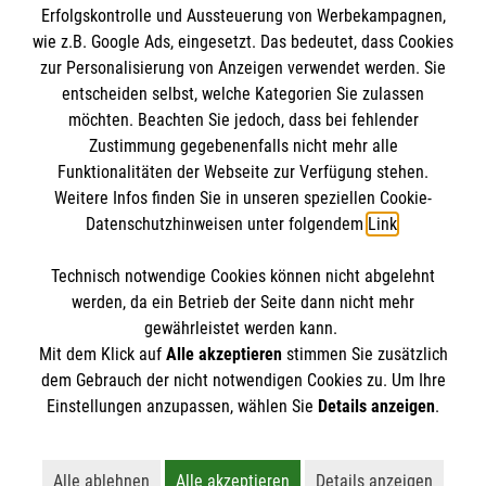
Erfolgskontrolle und Aussteuerung von Werbekampagnen,
Impressum
wie z.B. Google Ads, eingesetzt. Das bedeutet, dass Cookies
Datenschutz
Die Malteser
zur Personalisierung von Anzeigen verwendet werden. Sie
Barrierefreiheit
entscheiden selbst, welche Kategorien Sie zulassen
Kontakt
möchten. Beachten Sie jedoch, dass bei fehlender
Malteser in Deutschland
Zustimmung gegebenenfalls nicht mehr alle
Malteserorden
Funktionalitäten der Webseite zur Verfügung stehen.
Spendenkonto
Weitere Infos finden Sie in unseren speziellen Cookie-
Sharepoint
Datenschutzhinweisen unter folgendem
Link
.
Malteser Hilfsdienst e.V.
Technisch notwendige Cookies können nicht abgelehnt
Pax-Bank für Kirche und Caritas eG
So finden Sie uns
werden, da ein Betrieb der Seite dann nicht mehr
IBAN: DE70 3706 0193 4001 1551 60
gewährleistet werden kann.
Mit dem Klick auf
Alle akzeptieren
stimmen Sie zusätzlich
BIC / S.W.I.F.T: GENODED1PAX
Burkhardstraße 31
dem Gebrauch der nicht notwendigen Cookies zu. Um Ihre
Der Malteser Hilfsdienst e.V. ist als eingetragene
Einstellungen anzupassen, wählen Sie
Details anzeigen
.
67549 Worms
gemeinnützige Organisation von der Körperschaft- und
Telefon:
06241 84931-13
Gewerbesteuer befreit.
E-Mail:
stephanie.roeser@malteser-worms.de
Alle ablehnen
Alle akzeptieren
Details anzeigen