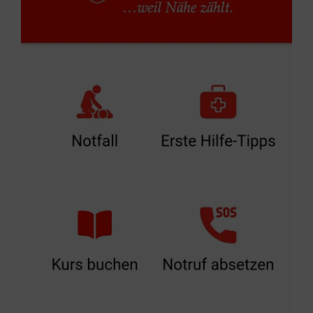
13.10. bis 7.11.2025:
Schwesternhelferin/Pflegediensthelfer
10.11. bis 28.11.2025: 80 Stunden
Praktikum in der Pflege
1.12. bis 3.12.2025: Delegierbare
Behandlungspflege
Flexibles Lernen im virtuellen Klassenzimmer
Unsere Kurse werden im teildigitalen
Unterricht durchgeführt. Jeder Kurs hat Online­-
Unterricht aber auch Präsenztage mit
Anwesenheit. Der Online-Unterricht findet mit
der kostenlosen Software Microsoft Teams
statt. Hierzu wird ein mediales Endgerät (z.B.
Laptop/Tablet) mit Kamera und Ton sowie eine
stabile Internetverbindung benötigt. Dank der