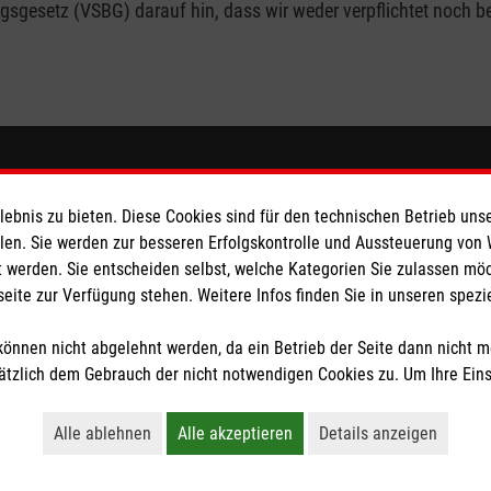
gesetz (VSBG) darauf hin, dass wir weder verpflichtet noch bere
eser
Spendenkonto
bnis zu bieten. Diese Cookies sind für den technischen Betrieb unse
 Deutschland
Malteser Hilfsdienst e.V.
llen. Sie werden zur besseren Erfolgskontrolle und Aussteuerung von
 werden. Sie entscheiden selbst, welche Kategorien Sie zulassen mö
den
Pax-Bank für Kirche und Carit
seite zur Verfügung stehen. Weitere Infos finden Sie in unseren spe
IBAN: DE70 3706 0193 4001 1
BIC / S.W.I.F.T: GENODED1P
önnen nicht abgelehnt werden, da ein Betrieb der Seite dann nicht 
tzlich dem Gebrauch der nicht notwendigen Cookies zu. Um Ihre Ein
tzige Organisation von der Körperschaft- und Gewerbesteuer befreit.
Alle ablehnen
Alle akzeptieren
Details anzeigen
Lehnt alle nicht-essentiellen Cookies ab
Akzeptiert alle Cookies einschließl
Öffnet detaillie