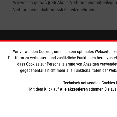
Wir weisen gemäß § 36 Abs. 1 Verbraucherstreitbeilegungs
Verbraucherschlichtungsstelle teilzunehmen.
Informationen
Die Malt
Wir verwenden Cookies, um Ihnen ein optimales Webseiten-Erle
Impressum
Malteser in
Plattform zu verbessern und zusätzliche Funktionen bereitzuste
dass Cookies zur Personalisierung von Anzeigen verwendet
Datenschutz
Malteseror
gegebenenfalls nicht mehr alle Funktionalitäten der Web
Barrierefreiheit
Sharepoint
Kontakt
Technisch notwendige Cookies k
Mit dem Klick auf
Alle akzeptieren
stimmen Sie zusä
Der Malteser Hilfsdienst e.V. ist als eingetragene gemeinnü