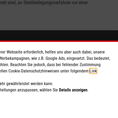
it sind, an Streitbeilegungsverfahren vor einer
So finden Sie uns
rer Webseite erforderlich, helfen uns aber auch dabei, unsere
Burkhardstraße 31
 Werbekampagnen, wie z.B. Google Ads, eingesetzt. Das bedeutet,
chten. Beachten Sie jedoch, dass bei fehlender Zustimmung
as eG
67549 Worms
ziellen Cookie-Datenschutzhinweisen unter folgendem
Link
.
551 60
Telefon:
06241 84931-13
AX
E-Mail:
stephanie.roeser@malteser-
mehr gewährleistet werden kann.
worms.de
stellungen anzupassen, wählen Sie
Details anzeigen
.
ich Marketing und Analyse
rte Cookie-Einstellungen