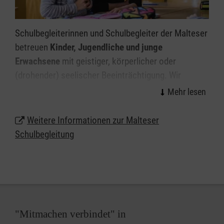
Schulbegleiterinnen und Schulbegleiter der Malteser
betreuen
Kinder, Jugendliche und junge
Erwachsene
mit geistiger, körperlicher oder
(drohender) seelischer Beeinträchtigung. Wir
unterstützen den
Alltag
in Schulen, Kindergärten
und Kitas im Westerwaldkreis, sodass die Kinder
und Jugendlichen diesen
möglichst selbstständig
Weitere Informationen zur Malteser
meistern
können.
Schulbegleitung
Diese Unterstützung geben wir ganz individuell, je
nachdem was die Kinder und Jugendlichen
brauchen, und im Einklang mit den Vorgaben der
Kostenträger.
"Mitmachen verbindet" in