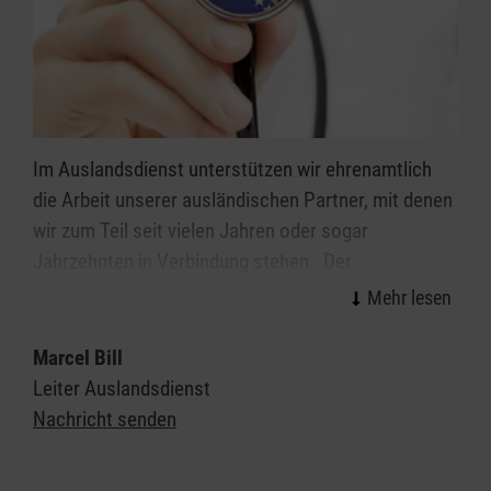
Im Auslandsdienst unterstützen wir ehrenamtlich
die Arbeit unserer ausländischen Partner, mit denen
wir zum Teil seit vielen Jahren oder sogar
Jahrzehnten in Verbindung stehen. Der
Schwerpunkt unserer Arbeit
in Wallmerod/Westerwaldkreis liegt in der Region
Vares in Bosnien und Herzegowina, wo wir in
Marcel Bill
Kooperation mit örtlichen Behörden, Schulen und
Leiter Auslandsdienst
Organisationen bedürftige Familien unterstützen.
Nachricht senden
Mit spendenfinanzierten Projekten organisieren wir
Hilfe zur Selbsthilfe, in dem wir