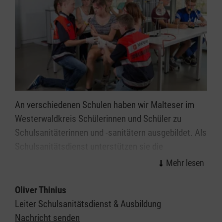
An verschiedenen Schulen haben wir Malteser im
Westerwaldkreis Schülerinnen und Schüler zu
Schulsanitäterinnen und -sanitätern ausgebildet. Als
Schulsanitätsdienst unterstützen sie die
Schulleitung in ihrer Verantwortung für die
Sicherheit der Schülerinnen, Schüler und
Lehrkräfte. Sie springen bei Notfällen ein.
Oliver Thinius
Leiter Schulsanitätsdienst & Ausbildung
Dafür stellen wir Malteser eine entsprechende
Nachricht senden