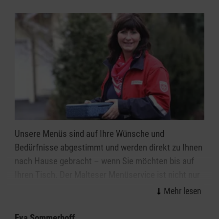
Unsere Menüs sind auf Ihre Wünsche und
Bedürfnisse abgestimmt und werden direkt zu Ihnen
nach Hause gebracht – wenn Sie möchten bis auf
Ihren Tisch. Der Malteser Menüservice ist nicht nur
irgendein „Essen auf Rädern“ oder Mahlzeitendienst.
Wir stehen für gute, gesunde Ernährung, eine
leckere Menü-Auswahl und nicht zuletzt für die
Eva Sommerhoff