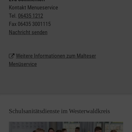
Freude am persönlichen Kontakt.
Kontakt Menueservice
Tel.
06435 1212
Lassen Sie sich beraten und erhalten weitere
Fax
06435 3001115
Informationen zum Malteser Menüservice
Nachricht senden
in Wallmerod/Westerwaldkreis.
Rufen Sie uns jetzt gebührenfrei unter
0800 3020103
Weitere Informationen zum Malteser
an und bestellen Sie Ihr erstes Menü.
Menüservice
Schulsanitätsdienste im Westerwaldkreis