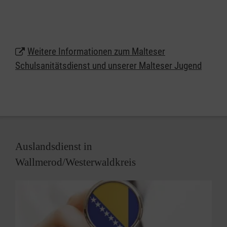
Ausrüstung bereit und bieten regelmäßig Erste-
Hilfe-Schulungen an.
Sollten Sie an Ihrer Schule
Weitere Informationen zum Malteser
einen
Schulsanitätsdienst gründen
wollen oder
Schulsanitätsdienst und unserer Malteser Jugend
Fragen zu unseren
Erste-Hilfe-Kursen für Schulen,
Kindergärten und Bildungseinrichtungen (Stichwort
"Abenteuer helfen")
haben, kommen Sie gerne auf
uns zu.
Auslandsdienst in
Wallmerod/Westerwaldkreis