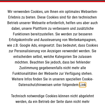
Wir verwenden Cookies, um Ihnen ein optimales Webseiten-
Erlebnis zu bieten. Diese Cookies sind für den technischen
Informationen
Betrieb unserer Webseite erforderlich, helfen uns aber auch
dabei, unsere Plattform zu verbessern und zusätzliche
Funktionen bereitzustellen. Sie werden zur besseren
Erfolgskontrolle und Aussteuerung von Werbekampagnen,
Impressum
wie z.B. Google Ads, eingesetzt. Das bedeutet, dass Cookies
Datenschutz
Die Malteser
zur Personalisierung von Anzeigen verwendet werden. Sie
Barrierefreiheit
entscheiden selbst, welche Kategorien Sie zulassen
Kontakt
möchten. Beachten Sie jedoch, dass bei fehlender
Malteser in Deutschland
Zustimmung gegebenenfalls nicht mehr alle
Malteserorden
Funktionalitäten der Webseite zur Verfügung stehen.
Spendenkonto
Weitere Infos finden Sie in unseren speziellen Cookie-
Sharepoint
Datenschutzhinweisen unter folgendem
Link
.
Empfänger: Malteser Hilfsdienst e.V.
Technisch notwendige Cookies können nicht abgelehnt
Bank: Pax-Bank
So finden Sie uns
werden, da ein Betrieb der Seite dann nicht mehr