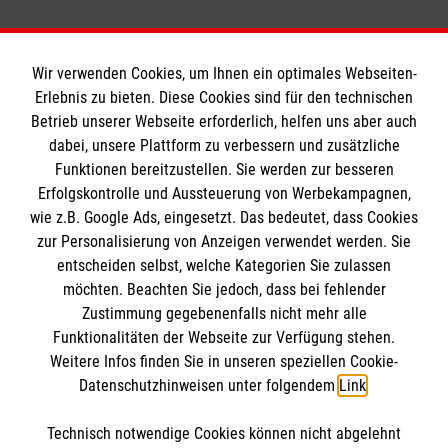
Wir verwenden Cookies, um Ihnen ein optimales Webseiten-
Erlebnis zu bieten. Diese Cookies sind für den technischen
Informationen
Betrieb unserer Webseite erforderlich, helfen uns aber auch
dabei, unsere Plattform zu verbessern und zusätzliche
Funktionen bereitzustellen. Sie werden zur besseren
Erfolgskontrolle und Aussteuerung von Werbekampagnen,
Impressum
wie z.B. Google Ads, eingesetzt. Das bedeutet, dass Cookies
Datenschutz
Die Malteser
zur Personalisierung von Anzeigen verwendet werden. Sie
Barrierefreiheit
entscheiden selbst, welche Kategorien Sie zulassen
Kontakt
möchten. Beachten Sie jedoch, dass bei fehlender
Malteser in Deutschland
Zustimmung gegebenenfalls nicht mehr alle
Medizinproduktesicherheit
Malteserorden
Funktionalitäten der Webseite zur Verfügung stehen.
Spendenkonto
Weitere Infos finden Sie in unseren speziellen Cookie-
Malteser Jugend
Datenschutzhinweisen unter folgendem
Link
.
Malteser International
Empfänger: Malteser Hilfsdienst e.V.
Sharepoint
Technisch notwendige Cookies können nicht abgelehnt
Bistum Limburg