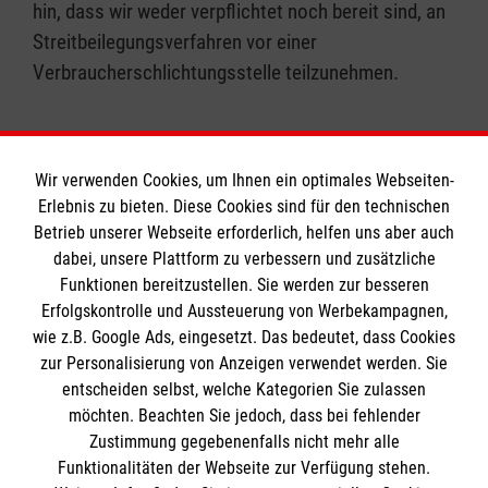
hin, dass wir weder verpflichtet noch bereit sind, an
Streitbeilegungsverfahren vor einer
Verbraucherschlichtungsstelle teilzunehmen.
Wir verwenden Cookies, um Ihnen ein optimales Webseiten-
Erlebnis zu bieten. Diese Cookies sind für den technischen
Informationen
Betrieb unserer Webseite erforderlich, helfen uns aber auch
dabei, unsere Plattform zu verbessern und zusätzliche
Funktionen bereitzustellen. Sie werden zur besseren
Erfolgskontrolle und Aussteuerung von Werbekampagnen,
Impressum
wie z.B. Google Ads, eingesetzt. Das bedeutet, dass Cookies
Datenschutz
Die Malteser
zur Personalisierung von Anzeigen verwendet werden. Sie
Barrierefreiheit
entscheiden selbst, welche Kategorien Sie zulassen
Kontakt
möchten. Beachten Sie jedoch, dass bei fehlender
Malteser in Deutschland
Zustimmung gegebenenfalls nicht mehr alle
Malteserorden
Funktionalitäten der Webseite zur Verfügung stehen.
Spendenkonto