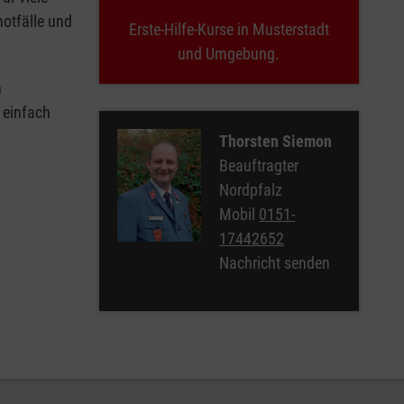
notfälle und
Erste-Hilfe-Kurse in Musterstadt
und Umgebung.
n
 einfach
Thorsten Siemon
Beauftragter
Nordpfalz
Mobil
0151-
17442652
Nachricht senden