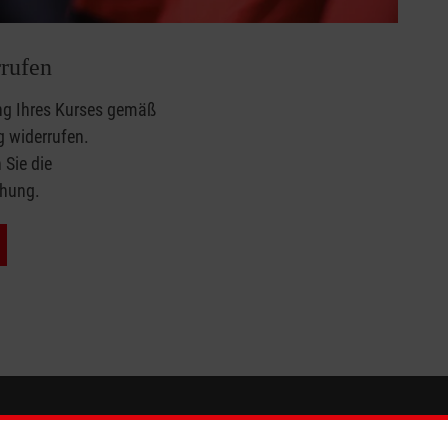
rufen
ng Ihres Kurses gemäß
g
widerrufen.
 Sie die
chung.
So finden Sie uns