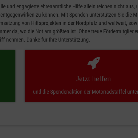
lle und engagierte ehrenamtliche Hilfe allein reichen nicht aus,
l entgegenwirken zu können. Mit Spenden unterstützen Sie die M
msetzung von Hilfsprojekten in der Nordpfalz und weltweit, sowi
mmer da, wo die Not am größten ist. Ohne treue Fördermitgliede
riff nehmen. Danke für Ihre Unterstützung.
Jetzt helfen
und die Spendenaktion der Motorradstaffel unte