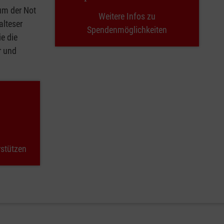
 um der Not
Weitere Infos zu
alteser
Spendenmöglichkeiten
e die
r und
rstützen